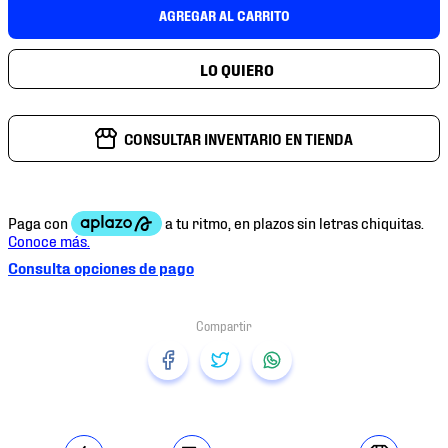
7
.
mochilas
AGREGAR AL CARRITO
8
.
chivas
9
.
tenis niño
10
.
tenis nike
CONSULTAR INVENTARIO EN TIENDA
Consulta opciones de pago