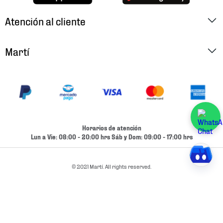
Atención al cliente
Factura Electrónica
Martí
Preguntas Frecuentes
Historia
Métodos de Pago
Ubica tu Tienda
Cambios y Devoluciones
Aviso de Privacidad
Contacto
Horarios de atención
Términos y Condiciones
Lun a Vie: 08:00 - 20:00 hrs Sáb y Dom: 09:00 - 17:00 hrs
Condiciones de Entrega
Promociones
Condiciones de Entrega y Devolución Marketplace
© 2021 Martí. All rights reserved.
Experiencias
Mapa del sitio
Bolsa De Trabajo