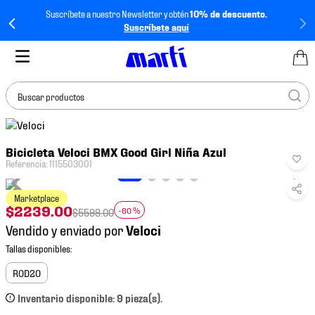
Suscríbete a nuestro Newsletter y obtén
10% de descuento.
Suscríbete aquí
Buscar productos
TÉRMINOS MÁS
Bicicleta Veloci BMX Good Girl Niña Azul
BUSCADOS
Referencia
:
1115503001
1
.
tenis mujer
Marketplace
2
.
tenis hombre
$
2239
.
00
-
60 %
$
5598
.
00
3
.
tenis
Vendido y enviado por
4
.
tenis futbol
5
.
mochila
ROD20
6
.
jersey
Inventario disponible: 9 pieza(s).