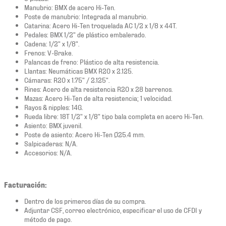
Manubrio: BMX de acero Hi-Ten.
Poste de manubrio: Integrada al manubrio.
Catarina: Acero Hi-Ten troquelada AC 1/2 x 1/8 x 44T.
Pedales: BMX 1/2" de plástico embalerado.
Cadena: 1/2" x 1/8".
Frenos: V-Brake.
Palancas de freno: Plástico de alta resistencia.
Llantas: Neumáticas BMX R20 x 2.125.
Cámaras: R20 x 1.75" / 2.125".
Rines: Acero de alta resistencia R20 x 28 barrenos.
Mazas: Acero Hi-Ten de alta resistencia; 1 velocidad.
Rayos & nipples: 14G.
Rueda libre: 18T 1/2" x 1/8" tipo bala completa en acero Hi-Ten.
Asiento: BMX juvenil.
Poste de asiento: Acero Hi-Ten Ø25.4 mm.
Salpicaderas: N/A.
Accesorios: N/A.
Facturación:
Dentro de los primeros días de su compra.
Adjuntar CSF, correo electrónico, especificar el uso de CFDI y
método de pago.