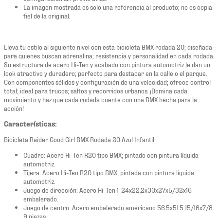
La imagen mostrada es solo una referencia al producto; no es copia
fiel de la original.
Lleva tu estilo al siguiente nivel con esta bicicleta BMX rodada 20; diseñada
para quienes buscan adrenalina; resistencia y personalidad en cada rodada.
Su estructura de acero Hi-Ten y acabado con pintura automotriz le dan un
look atractivo y duradero; perfecto para destacar en la calle o el parque.
Con componentes sólidos y configuración de una velocidad; ofrece control
total; ideal para trucos; saltos y recorridos urbanos. ¡Domina cada
movimiento y haz que cada rodada cuente con una BMX hecha para la
acción!
Características:
Bicicleta Raider Good Girl BMX Rodada 20 Azul Infantil
Cuadro: Acero Hi-Ten R20 tipo BMX; pintado con pintura líquida
automotriz.
Tijera: Acero Hi-Ten R20 tipo BMX; pintada con pintura líquida
automotriz.
Juego de dirección: Acero Hi-Ten 1-24x22.2x30x27x5/32x16
embalerado.
Juego de centro: Acero embalerado americano 56.5x51.5 15/16x7/8
9 piezas.