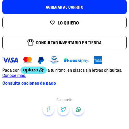
7
.
mochilas
AGREGAR AL CARRITO
8
.
chivas
9
.
tenis niño
10
.
tenis nike
CONSULTAR INVENTARIO EN TIENDA
Consulta opciones de pago