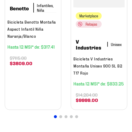
Infantiles,
Benotto
Niña
Marketplace
Bicicleta Benotto Montaña
Rebajas
Aspect Infantil Niña
Naranja/Blanco
V
12
$
317
.
41
Industries
$
7115
.
00
Bicicleta V Industries
$
3809
.
00
Montaña Unisex 900 SL B2
T17 Rojo
12
$
833
.
25
$
14
,
284
.
00
$
9999
.
00