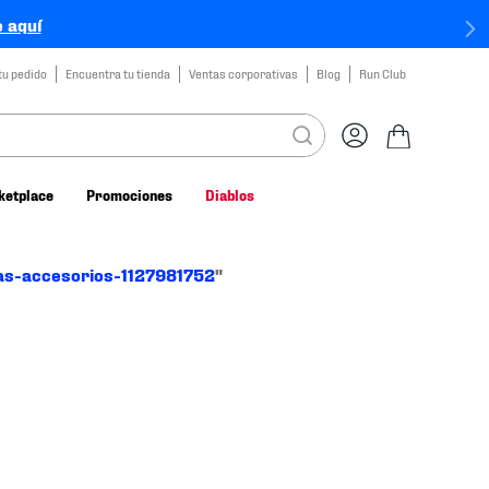
 aquí
tu pedido
Encuentra tu tienda
Ventas corporativas
Blog
Run Club
ketplace
Promociones
Diablos
as-accesorios-1127981752
"