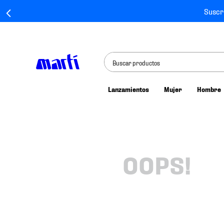
Suscr
Buscar productos
Lanzamientos
Mujer
Hombre
TÉRMINOS MÁS BUSCADOS
1
.
tenis mujer
2
.
tenis hombre
3
.
tenis
OOPS!
4
.
tenis futbol
5
.
jersey
6
.
mochila
7
.
mochilas