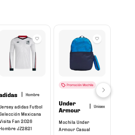
Reba
adidas
Hombre
Under
Puma
Jersey adidas Futbol
Armour
Selección Mexicana
Tenis P
Visita Fan 2026
Mochila Under
Court C
Hombre JZ2821
Armour Casual
395018