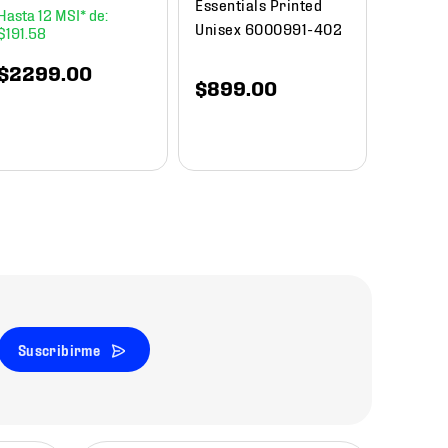
Essentials Printed
12
Unisex 6000991-402
$
191
.
58
$
1649
.
00
$
840
$
2299
.
00
$
899
.
00
Suscribirme