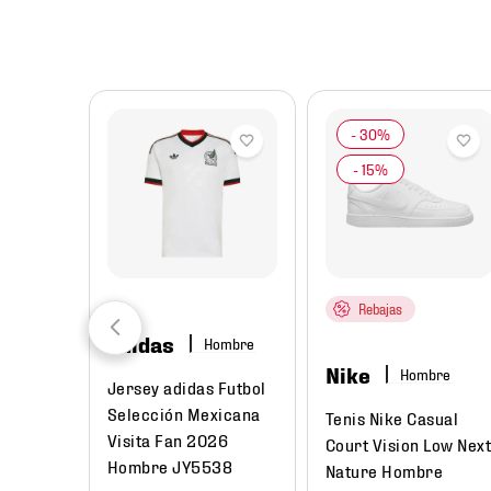
8
.
chivas
9
.
tenis niño
10
.
tenis nike
Rebajas
adidas
Hombre
Nike
Hombre
Jersey adidas Futbol
Selección Mexicana
Tenis Nike Casual
Visita Fan 2026
Court Vision Low Nex
Hombre JY5538
Nature Hombre