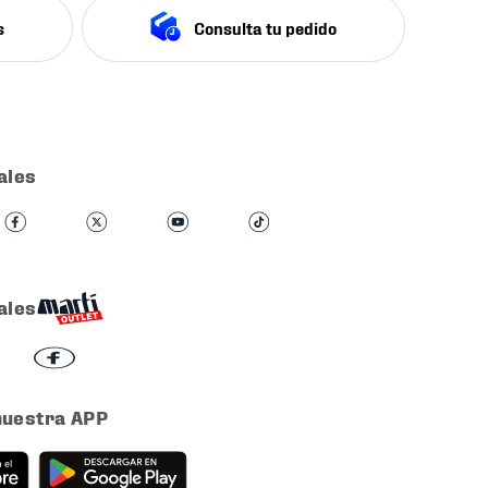
s
Consulta tu pedido
ales
ales
nuestra APP