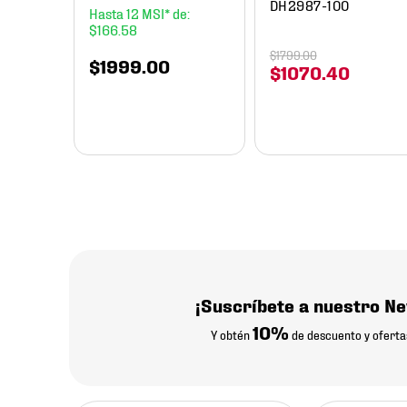
DH2987-100
12
$
166
.
58
$
1799
.
00
$
1999
.
00
$
1070
.
40
¡Suscríbete a nuestro Ne
10%
Y obtén
de descuento y oferta