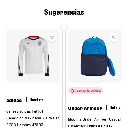
7
.
mochilas
Sugerencias
8
.
chivas
9
.
tenis niño
10
.
tenis nike
adidas
Hombre
Under Armour
Jersey adidas Futbol
Selección Mexicana Visita Fan
Mochila Under Armour Casual
2026 Hombre JZ2821
Essentials Printed Unisex