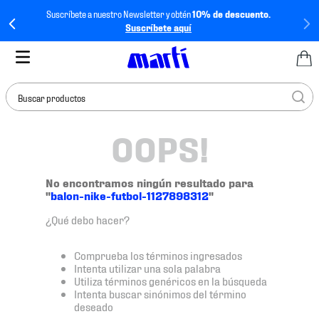
Suscríbete a nuestro Newsletter y obtén
10% de descuento.
Suscríbete aquí
Buscar productos
OOPS!
TÉRMINOS MÁS
BUSCADOS
1
.
tenis mujer
No encontramos ningún resultado para
"
balon-nike-futbol-1127898312
"
2
.
tenis hombre
¿Qué debo hacer?
3
.
tenis
4
.
tenis futbol
Comprueba los términos ingresados
Intenta utilizar una sola palabra
5
.
jersey
Utiliza términos genéricos en la búsqueda
Intenta buscar sinónimos del término
6
.
mochila
deseado