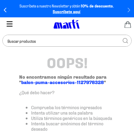
Suscríbete a nuestro Newsletter y obtén
10% de descuento.
Suscríbete aquí
Buscar productos
OOPS!
TÉRMINOS MÁS
BUSCADOS
1
.
tenis mujer
No encontramos ningún resultado para
"
balon-puma-accesorios-1127978328
"
2
.
tenis hombre
¿Qué debo hacer?
3
.
tenis
4
.
tenis futbol
Comprueba los términos ingresados
Intenta utilizar una sola palabra
5
.
jersey
Utiliza términos genéricos en la búsqueda
Intenta buscar sinónimos del término
6
.
mochila
deseado