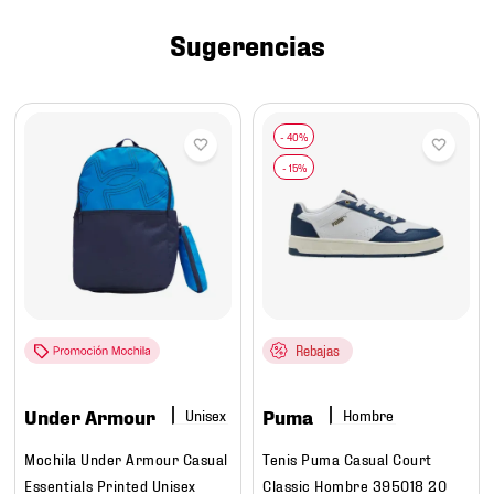
7
.
chivas
Sugerencias
8
.
mochilas
9
.
tenis niño
10
.
tenis nike
Rebajas
Under Armour
Puma
Hombre
Mochila Under Armour Casual
Tenis Puma Casual Court
Essentials Printed Unisex
Classic Hombre 395018 20