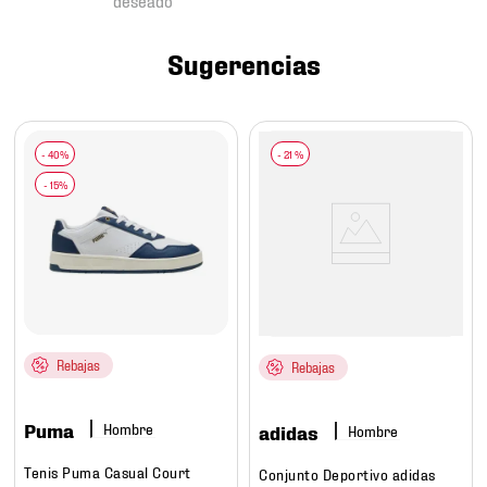
7
.
mochilas
8
.
chivas
Sugerencias
9
.
tenis niño
10
.
tenis nike
-
21 %
Rebajas
Rebajas
Puma
Hombre
adidas
Hombre
Tenis Puma Casual Court
Conjunto Deportivo adidas