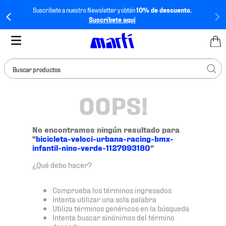
Suscríbete a nuestro Newsletter y obtén
10% de descuento.
Suscríbete aquí
Buscar productos
OOPS!
TÉRMINOS MÁS
BUSCADOS
1
.
tenis mujer
No encontramos ningún resultado para
"
bicicleta-veloci-urbana-racing-bmx-
2
.
tenis hombre
infantil-nino-verde-1127993180
"
3
.
tenis
¿Qué debo hacer?
4
.
tenis futbol
Comprueba los términos ingresados
5
.
jersey
Intenta utilizar una sola palabra
Utiliza términos genéricos en la búsqueda
6
.
mochila
Intenta buscar sinónimos del término
deseado