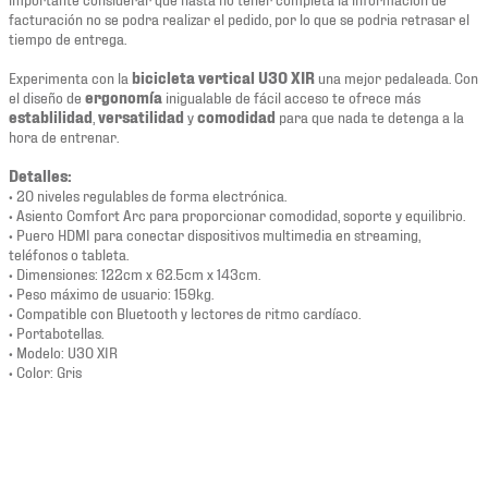
facturación no se podra realizar el pedido, por lo que se podria retrasar el
tiempo de entrega.
Experimenta con la
bicicleta vertical U30 XIR
una mejor pedaleada. Con
el diseño de
ergonomía
inigualable de fácil acceso te ofrece más
establilidad
,
versatilidad
y
comodidad
para que nada te detenga a la
hora de entrenar.
Detalles:
• 20 niveles regulables de forma electrónica.
• Asiento Comfort Arc para proporcionar comodidad, soporte y equilibrio.
• Puero HDMI para conectar dispositivos multimedia en streaming,
teléfonos o tableta.
• Dimensiones: 122cm x 62.5cm x 143cm.
• Peso máximo de usuario: 159kg.
• Compatible con Bluetooth y lectores de ritmo cardíaco.
• Portabotellas.
• Modelo: U30 XIR
• Color: Gris