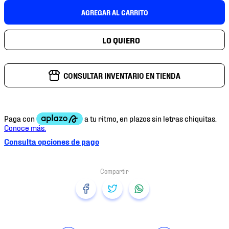
7
.
mochilas
AGREGAR AL CARRITO
8
.
chivas
9
.
tenis niño
10
.
tenis nike
CONSULTAR INVENTARIO EN TIENDA
Consulta opciones de pago