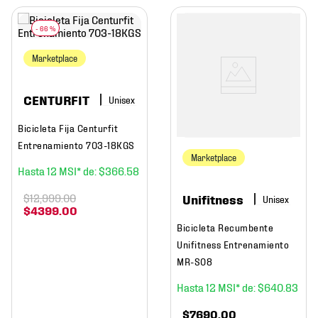
-
66 %
Marketplace
CENTURFIT
Bicicleta Fija Centurfit
Entrenamiento 703-18KGS
Marketplace
12
$
366
.
58
$
12
,
999
.
00
Unifitness
$
4399
.
00
Bicicleta Recumbente
Unifitness Entrenamiento
MR-S08
12
$
640
.
83
$
7690
.
00