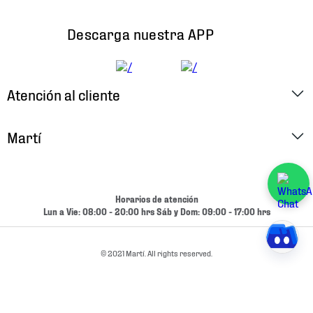
Descarga nuestra APP
Atención al cliente
Factura Electrónica
Martí
Preguntas Frecuentes
Historia
Métodos de Pago
Ubica tu Tienda
Horarios de atención
Cambios y Devoluciones
Lun a Vie: 08:00 - 20:00 hrs Sáb y Dom: 09:00 - 17:00 hrs
Aviso de Privacidad
Contacto
Términos y Condiciones
© 2021 Martí. All rights reserved.
Condiciones de Entrega
Promociones
Condiciones de Entrega y Devolución Marketplace
Experiencias