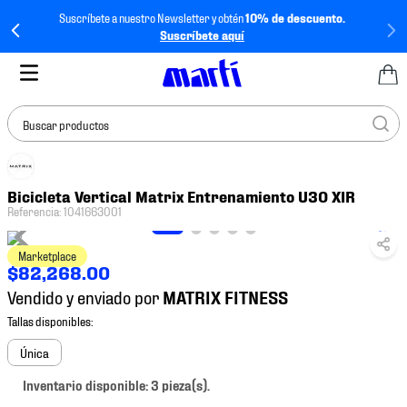
Suscríbete a nuestro Newsletter y obtén
10% de descuento.
Suscríbete aquí
Buscar productos
TÉRMINOS MÁS
Bicicleta Vertical Matrix Entrenamiento U30 XIR
BUSCADOS
Referencia
:
1041663001
1
.
tenis mujer
Marketplace
2
.
tenis hombre
$
82
,
268
.
00
3
.
tenis
Vendido y enviado por
4
.
tenis futbol
5
.
jersey
Única
6
.
mochila
Inventario disponible: 3 pieza(s).