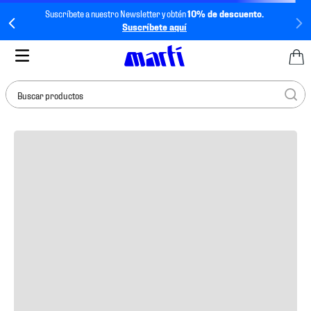
Suscríbete a nuestro Newsletter y obtén
10% de descuento.
Suscríbete aquí
Buscar productos
TÉRMINOS MÁS
BUSCADOS
1
.
tenis mujer
2
.
tenis hombre
3
.
tenis
4
.
tenis futbol
5
.
mochila
6
.
jersey