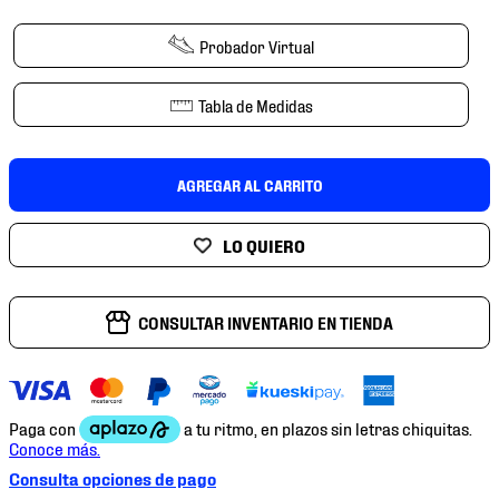
7
.
chivas
Probador Virtual
8
.
mochilas
9
.
tenis niño
Tabla de Medidas
10
.
tenis nike
AGREGAR AL CARRITO
CONSULTAR INVENTARIO EN TIENDA
Consulta opciones de pago