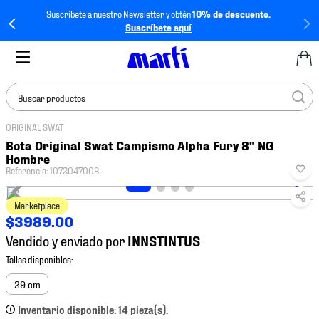
Suscríbete a nuestro Newsletter y obtén
10% de descuento.
Suscríbete aquí
Buscar productos
ORIGINAL SWAT
TÉRMINOS MÁS
Bota Original Swat Campismo Alpha Fury 8" NG
BUSCADOS
Hombre
Referencia
:
1072047008
1
.
tenis mujer
2
.
tenis hombre
Marketplace
$
3989
.
00
3
.
tenis
Vendido y enviado por
4
.
jersey
5
.
tenis futbol
29 cm
6
.
mochila
Inventario disponible: 14 pieza(s).