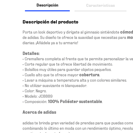
Descripción
Características
Descripción del producto
Porta un look deportivo y dirígete al gimnasio sintiéndote
cómo
de adidas. Su diseño te ofrece la suavidad que necesitas para
mo
diarias. ¡Añádela ya a tu armario!
Detalles:
• Cremallera completa al frente que te permite personalizar la ve
• Corte regular que te ofrece libertad de movimiento.
• Bolsillos muy útiles para guardar objetos pequeños.
• Cuello alto que te ofrece mayor
cobertura
.
• Lavar a máquina a temperatura alta y con colores similares.
• No utilizar suavizante ni blanqueador.
• Color: Negro.
• Modelo: JC8889
• Composición:
100% Poliéster sustentable
.
Acerca de adidas
adidas te brinda gran variedad de prendas para que puedas comen
combinando lo último en moda con un rendimiento óptimo, revol