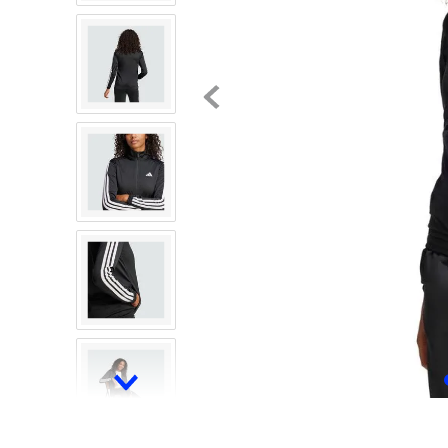
8
.
mochilas
9
.
tenis niño
10
.
tenis nike