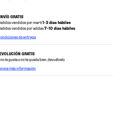
ENVÍO GRATIS
edidos vendidos por martí
1-3 días hábiles
edidos vendidos por adidas
7-10 días hábiles
ondiciones de entrega
EVOLUCIÓN GRATIS
 no te gusta o no te queda bien, devuélvelo
onoce más información