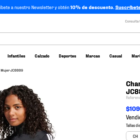
íbete a nuestro Newsletter y obtén
10% de descuento.
Suscríbete
Consulta 
Infantiles
Calzado
Deportes
Marcas
Casual
Mar
s Mujer JC8889
Cham
JC8
Referen
$
10
Vendi
CH