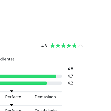
4.8
clientes
4.8
4.7
4.2
Perfecto
Demasiado grande
Perfecto
Queda holgado