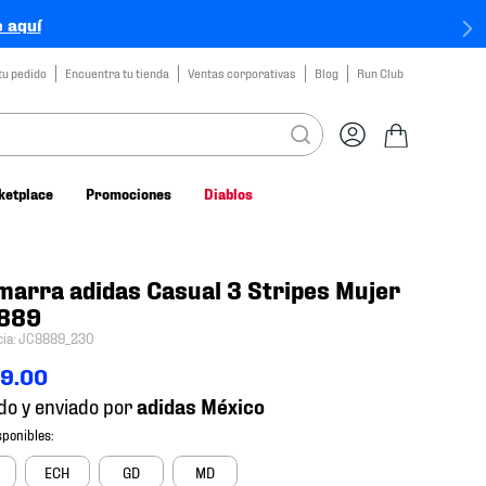
 aquí
tu pedido
Encuentra tu tienda
Ventas corporativas
Blog
Run Club
ketplace
Promociones
Diablos
arra adidas Casual 3 Stripes Mujer
889
cia
:
JC8889_230
99
.
00
do y enviado por
ECH
GD
MD