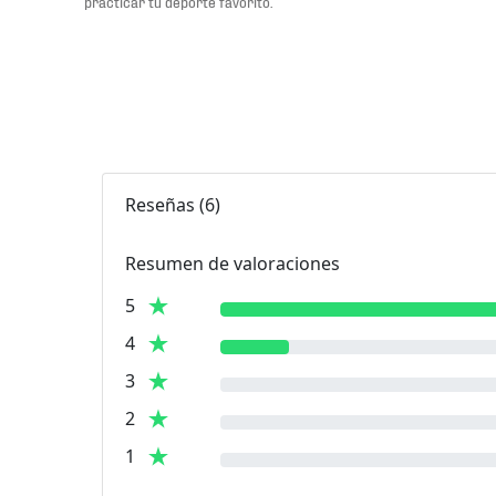
practicar tu deporte favorito.
Reseñas
(
6
)
Resumen de valoraciones
5
4
3
2
1