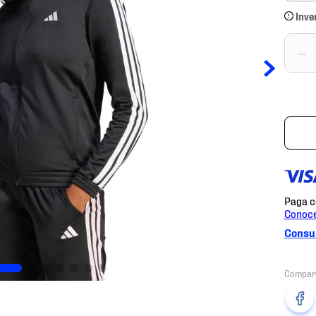
Inve
－
Consul