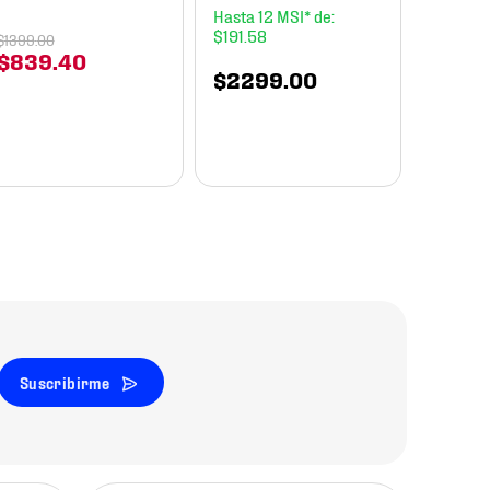
Essenti
12
Unisex
$
191
.
58
$
1399
.
00
$
839
.
40
$
2299
.
00
$
899
Suscribirme