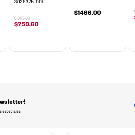
3028375-001
$
1499
.
00
$
1899
.
00
$
759
.
60
wsletter!
s especiales