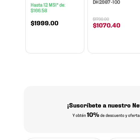
DH2987-100
12
$
166
.
58
$
1799
.
00
$
1999
.
00
$
1070
.
40
¡Suscríbete a nuestro Ne
10%
Y obtén
de descuento y oferta