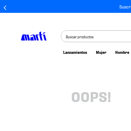
Suscr
Buscar productos
Lanzamientos
Mujer
Hombre
TÉRMINOS MÁS BUSCADOS
1
.
tenis mujer
2
.
tenis hombre
3
.
tenis
OOPS!
4
.
jersey
5
.
tenis futbol
6
.
mochila
7
.
chivas