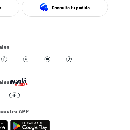
s
Consulta tu pedido
ales
ales
nuestra APP