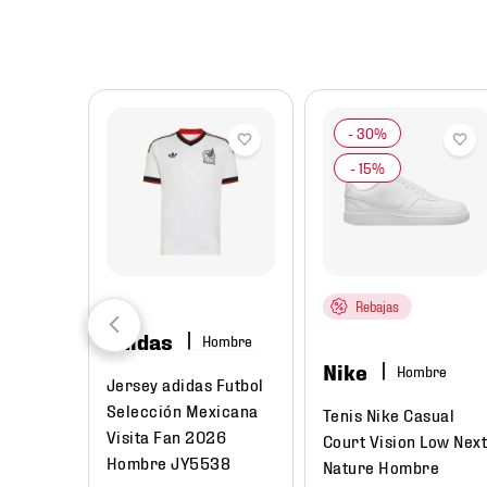
8
.
mochilas
9
.
tenis niño
10
.
tenis nike
Rebajas
adidas
Hombre
Nike
Hombre
Jersey adidas Futbol
Selección Mexicana
Tenis Nike Casual
Visita Fan 2026
Court Vision Low Nex
Hombre JY5538
Nature Hombre