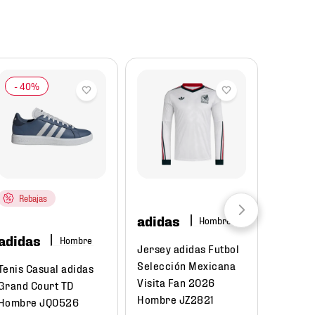
Rebajas
adidas
Hombre
adidas
Unde
Hombre
Jersey adidas Futbol
Armo
Selección Mexicana
Tenis Casual adidas
Visita Fan 2026
Mochil
Grand Court TD
Hombre JZ2821
Armour
Hombre JQ0526