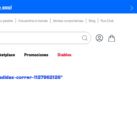
 aquí
tu pedido
Encuentra tu tienda
Ventas corporativas
Blog
Run Club
ketplace
Promociones
Diablos
adidas-correr-1127962126
"