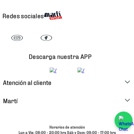
Redes sociales
Descarga nuestra APP
Atención al cliente
Factura Electrónica
Martí
Preguntas Frecuentes
Historia
Métodos de Pago
Ubica tu Tienda
Horarios de atención
Cambios y Devoluciones
Lun a Vie: 08:00 - 20:00 hrs Sáb y Dom: 09:00 - 17:00 hrs