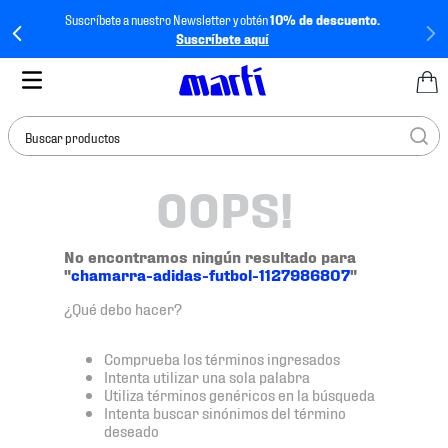
Suscríbete a nuestro Newsletter y obtén
10% de descuento.
Suscríbete aquí
Buscar productos
OOPS!
TÉRMINOS MÁS
BUSCADOS
1
.
tenis mujer
No encontramos ningún resultado para
"
chamarra-adidas-futbol-1127986807
"
2
.
tenis hombre
¿Qué debo hacer?
3
.
tenis
4
.
tenis futbol
Comprueba los términos ingresados
Intenta utilizar una sola palabra
5
.
jersey
Utiliza términos genéricos en la búsqueda
Intenta buscar sinónimos del término
6
.
mochila
deseado