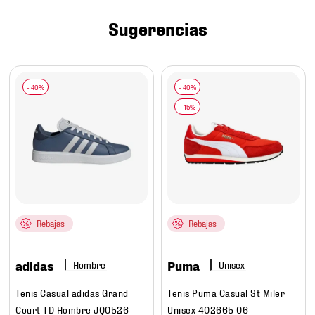
7
.
mochilas
Sugerencias
8
.
chivas
9
.
tenis niño
10
.
tenis nike
Rebajas
Rebajas
adidas
Puma
Hombre
Tenis Casual adidas Grand
Tenis Puma Casual St Miler
Court TD Hombre JQ0526
Unisex 402665 06