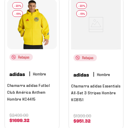
Rebajas
Rebajas
adidas
Hombre
adidas
Hombre
Chamarra adidas Futbol
Chamarra adidas Essentials
Club América Anthem
All-Set 3 Stripes Hombre
Hombre KC4415
KC8151
$
2499
.
00
$
1399
.
00
$
1699
.
32
$
951
.
32