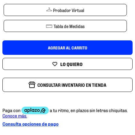
7
.
mochilas
Probador Virtual
8
.
chivas
9
.
tenis niño
Tabla de Medidas
10
.
tenis nike
AGREGAR AL CARRITO
CONSULTAR INVENTARIO EN TIENDA
Consulta opciones de pago