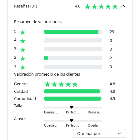
Reseñas
(
31
)
4.8
Resumen de valoraciones
5
29
4
0
3
0
2
2
1
0
Valoración promedio de los clientes
General
4.8
Calidad
4.8
Comodidad
4.9
Talla
Demasiado pequeño
Perfecto
Demasiado grande
Ajuste
Queda ajustado
Perfecto
Queda holgado