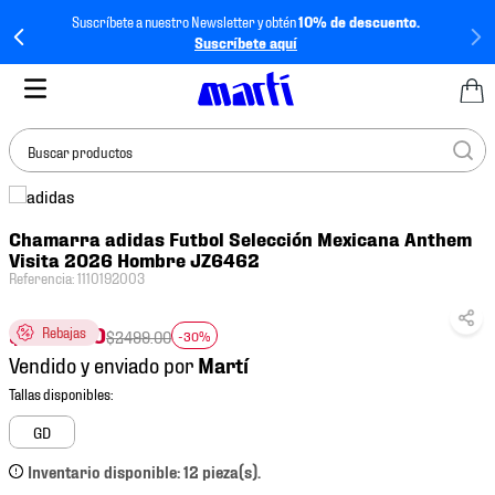
Suscríbete a nuestro Newsletter y obtén
10% de descuento.
Suscríbete aquí
Buscar productos
TÉRMINOS MÁS
Chamarra adidas Futbol Selección Mexicana Anthem
BUSCADOS
Visita 2026 Hombre JZ6462
1
.
tenis mujer
Referencia
:
1110192003
2
.
tenis hombre
$
1749
.
30
Rebajas
$
2499
.
00
-30%
3
.
tenis
Vendido y enviado por
4
.
tenis futbol
5
.
mochila
GD
6
.
jersey
Inventario disponible: 12 pieza(s).