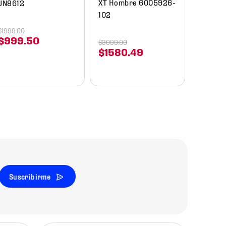
XT Hombre 6005926-
JN8612
102
$
1999
.
00
$
999
.
50
$
3099
.
00
$
1580
.
49
Suscribirme