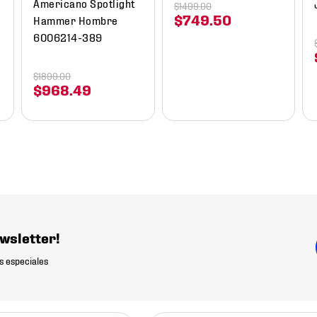
Americano Spotlight
$
1499
.
00
$
749
.
50
Hammer Hombre
6006214-389
$
1899
.
00
$
968
.
49
wsletter!
s especiales