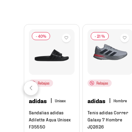
8
.
chivas
9
.
tenis niño
10
.
tenis nike
-
21 %
Rebajas
Rebajas
adidas
adidas
re
Hombre
ual
Sandalias adidas
Tenis adidas Correr
Low Next
Adilette Aqua Unisex
Galaxy 7 Hombre
e
F35550
JQ2626