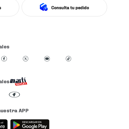
s
Consulta tu pedido
ales
ales
nuestra APP