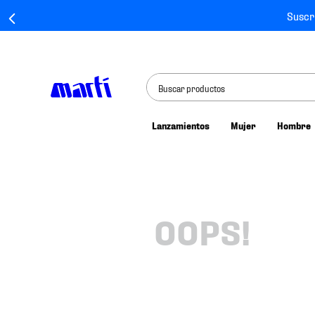
Suscr
Buscar productos
Lanzamientos
Mujer
Hombre
TÉRMINOS MÁS BUSCADOS
1
.
tenis mujer
2
.
tenis hombre
3
.
tenis
OOPS!
4
.
tenis futbol
5
.
mochila
6
.
jersey
7
.
mochilas