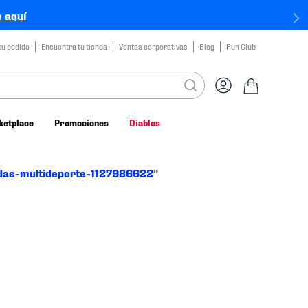
 aquí
tu pedido
Encuentra tu tienda
Ventas corporativas
Blog
Run Club
ketplace
Promociones
Diablos
das-multideporte-1127986622
"