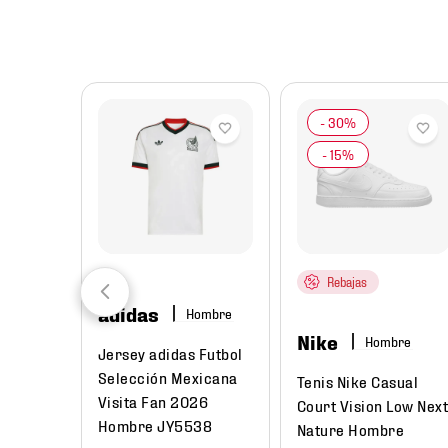
8
.
chivas
9
.
tenis niño
10
.
tenis nike
Rebajas
adidas
Hombre
Nike
Hombre
Jersey adidas Futbol
Selección Mexicana
Tenis Nike Casual
Visita Fan 2026
Court Vision Low Nex
Hombre JY5538
Nature Hombre