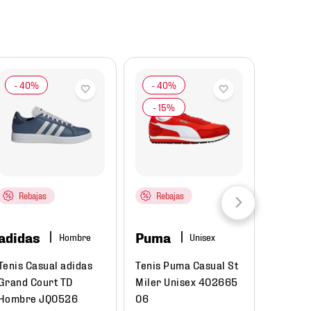
Rebajas
Rebajas
adida
adidas
Puma
Hombre
Jersey 
Selecc
Tenis Casual adidas
Tenis Puma Casual St
Visita 
Grand Court TD
Miler Unisex 402665
Hombre
Hombre JQ0526
06