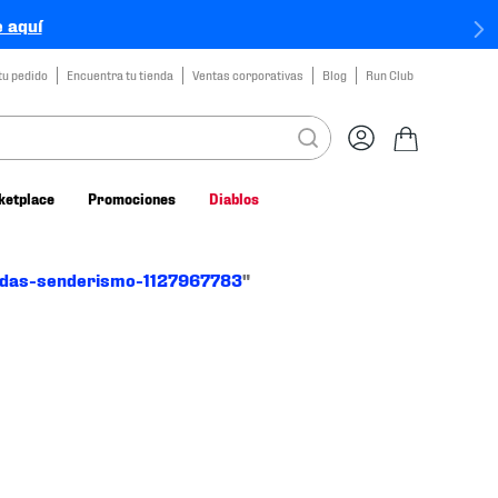
 aquí
tu pedido
Encuentra tu tienda
Ventas corporativas
Blog
Run Club
ketplace
Promociones
Diablos
das-senderismo-1127967783
"