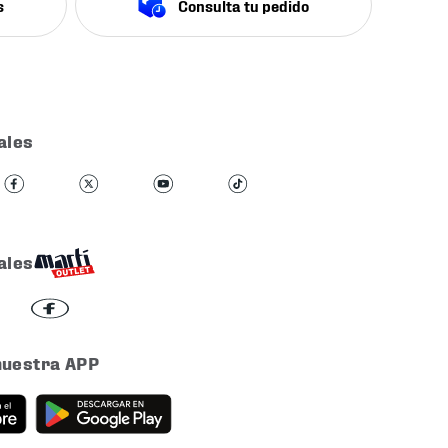
s
Consulta tu pedido
ales
ales
nuestra APP