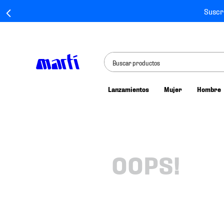
Suscr
Buscar productos
Lanzamientos
Mujer
Hombre
TÉRMINOS MÁS BUSCADOS
1
.
tenis mujer
2
.
tenis hombre
3
.
tenis
OOPS!
4
.
tenis futbol
5
.
jersey
6
.
mochila
7
.
mochilas