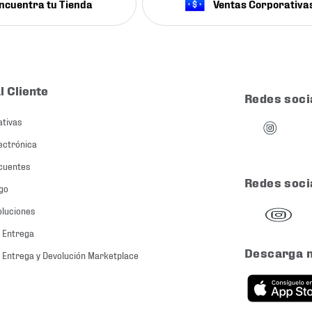
ncuentra tu Tienda
Ventas Corporativa
l Cliente
Redes soci
ativas
ectrónica
cuentes
Redes soci
go
oluciones
 Entrega
Descarga 
 Entrega y Devolución Marketplace