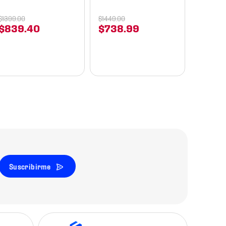
1
$
249
.
91
$
1399
.
00
$
1449
.
00
$
839
.
40
$
738
.
99
$
299
Suscribirme