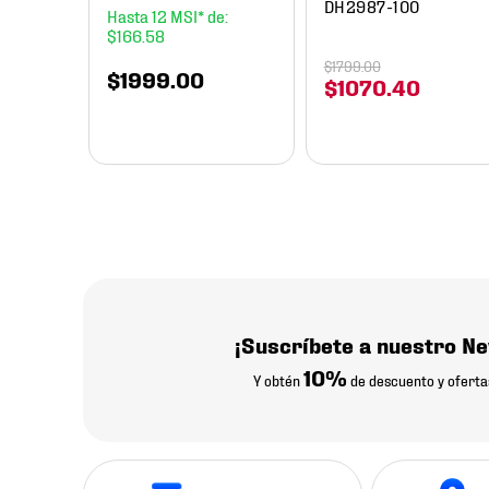
DH2987-100
12
$
166
.
58
$
1799
.
00
$
1999
.
00
$
1070
.
40
¡Suscríbete a nuestro Ne
10%
Y obtén
de descuento y oferta