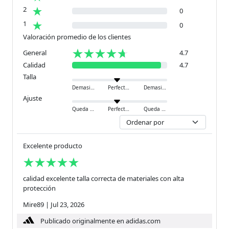
2
0
1
0
Valoración promedio de los clientes
General
4.7
Calidad
4.7
Talla
Demasiado pequeño
Perfecto
Demasiado grande
Ajuste
Queda ajustado
Perfecto
Queda holgado
Excelente producto
calidad excelente talla correcta de materiales con alta
protección
Mire89
|
Jul 23, 2026
Publicado originalmente en adidas.com