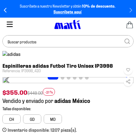
Suscríbete a nuestro Newsletter y obtén
10% de descuento.
Suscríbete aquí
Buscar productos
TÉRMINOS MÁS
Espinilleras adidas Futbol Tiro Unisex IP3998
BUSCADOS
Referencia
:
IP3998_420
1
.
tenis mujer
2
.
tenis hombre
$
355
.
00
-
21 %
$
449
.
00
3
.
tenis
Vendido y enviado por
4
.
tenis futbol
5
.
jersey
CH
GD
MD
6
.
mochila
Inventario disponible: 1207 pieza(s).