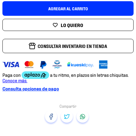
7
.
mochilas
AGREGAR AL CARRITO
8
.
chivas
9
.
tenis niño
10
.
tenis nike
CONSULTAR INVENTARIO EN TIENDA
Consulta opciones de pago