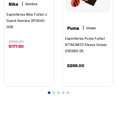
Nike
Hombre
Espinilleras Nike Futbol J
Guard Hombre SP0040-
009
Puma
Espinilleras Puma Futbol
$
299
.
00
ATTACANTO Sleeve Unisex
$
177
.
90
030995 05
$
299
.
00