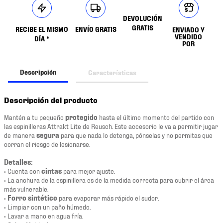
DEVOLUCIÓN
GRATIS
RECIBE EL MISMO
ENVÍO GRATIS
ENVIADO Y
VENDIDO
DÍA *
POR
Descripción
Características
Descripción del producto
Mantén a tu pequeño
protegido
hasta el último momento del partido con
las espinilleras Attrakt Lite de Reusch. Este accesorio le va a permitir jugar
de manera
segura
para que nada lo detenga, pónselas y no permitas que
corran el riesgo de lesionarse.
Detalles:
• Cuenta con
cintas
para mejor ajuste.
• La anchura de la espinillera es de la medida correcta para cubrir el área
más vulnerable.
•
Forro sintético
para evaporar más rápido el sudor.
• Limpiar con un paño húmedo.
• Lavar a mano en agua fría.