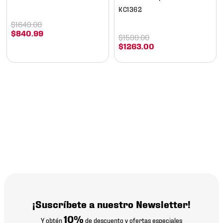
KC1362
$
1649
.
00
$
840
.
99
$
1599
.
00
$
1263
.
00
¡Suscríbete a nuestro Newsletter!
10%
Y obtén
de descuento y ofertas especiales