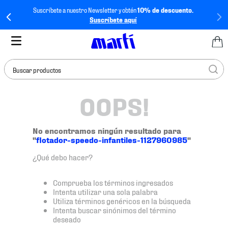
Suscríbete a nuestro Newsletter y obtén
10% de descuento.
Suscríbete aquí
Buscar productos
OOPS!
TÉRMINOS MÁS
BUSCADOS
1
.
tenis mujer
No encontramos ningún resultado para
"
flotador-speedo-infantiles-1127960985
"
2
.
tenis hombre
¿Qué debo hacer?
3
.
tenis
4
.
tenis futbol
Comprueba los términos ingresados
Intenta utilizar una sola palabra
5
.
jersey
Utiliza términos genéricos en la búsqueda
Intenta buscar sinónimos del término
6
.
mochila
deseado