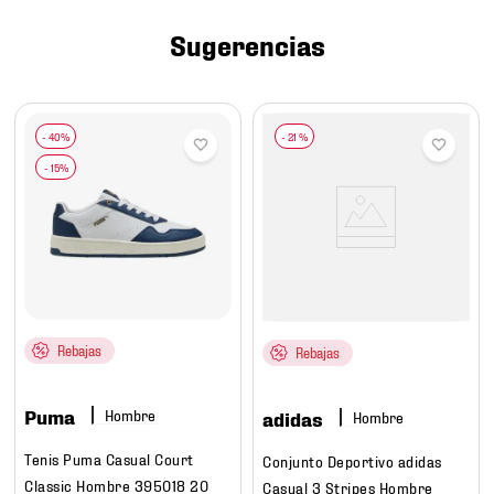
7
.
chivas
Sugerencias
8
.
mochilas
9
.
tenis niño
10
.
tenis nike
-
21 %
Rebajas
Rebajas
Puma
Hombre
adidas
Hombre
Tenis Puma Casual Court
Conjunto Deportivo adidas
Classic Hombre 395018 20
Casual 3 Stripes Hombre