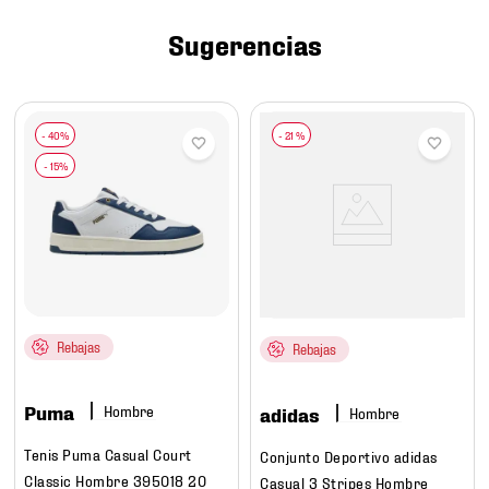
7
.
mochilas
Sugerencias
8
.
chivas
9
.
tenis niño
10
.
tenis nike
-
21 %
Rebajas
Rebajas
Puma
Hombre
adidas
Hombre
Tenis Puma Casual Court
Conjunto Deportivo adidas
Classic Hombre 395018 20
Casual 3 Stripes Hombre