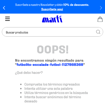
Suscríbete a nuestro Newsletter y obtén
10% de descuento.
Suscríbete aquí
Buscar productos
OOPS!
TÉRMINOS MÁS
BUSCADOS
1
.
tenis mujer
No encontramos ningún resultado para
"
futbolito-escalade-futbol-1127868368
"
2
.
tenis hombre
¿Qué debo hacer?
3
.
tenis
4
.
tenis futbol
Comprueba los términos ingresados
Intenta utilizar una sola palabra
5
.
jersey
Utiliza términos genéricos en la búsqueda
Intenta buscar sinónimos del término
6
.
mochila
deseado