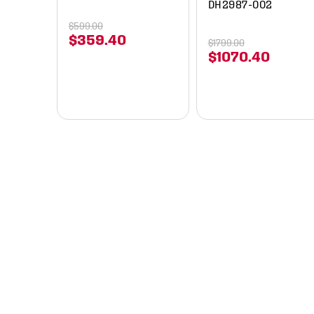
DH2987-002
$
599
.
00
$
359
.
40
$
1799
.
00
$
1070
.
40