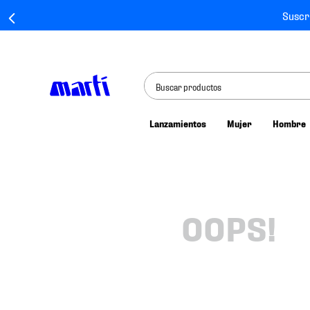
Suscr
Buscar productos
Lanzamientos
Mujer
Hombre
TÉRMINOS MÁS BUSCADOS
1
.
tenis mujer
2
.
tenis hombre
3
.
tenis
OOPS!
4
.
tenis futbol
5
.
jersey
6
.
mochila
7
.
chivas