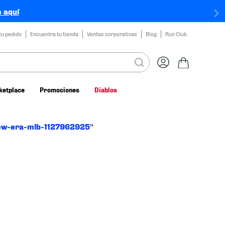
 aquí
tu pedido
Encuentra tu tienda
Ventas corporativas
Blog
Run Club
ketplace
Promociones
Diablos
ew-era-mlb-1127962925
"