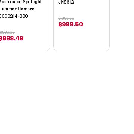
Americano Spotlight
JN8612
Hammer Hombre
6006214-389
$
1999
.
00
$
999
.
50
$
1899
.
00
$
968
.
49