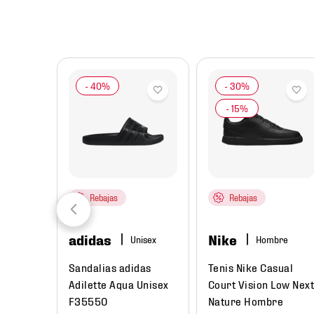
8
.
mochilas
9
.
tenis niño
10
.
tenis nike
Rebajas
Rebajas
adidas
Nike
ombre
Hombre
rtivo
Sandalias adidas
Tenis Nike Casual
 3
Adilette Aqua Unisex
Court Vision Low Next
re
F35550
Nature Hombre