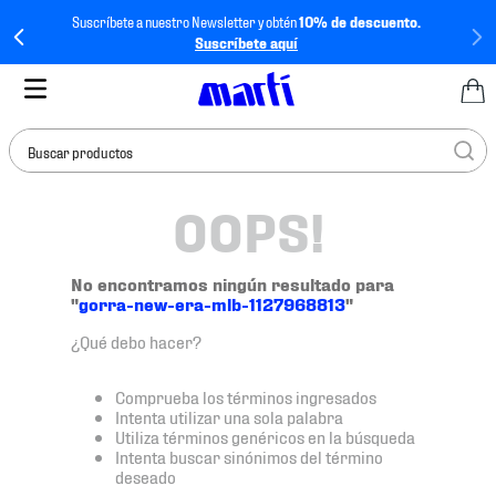
Suscríbete a nuestro Newsletter y obtén
10% de descuento.
Suscríbete aquí
Buscar productos
OOPS!
TÉRMINOS MÁS
BUSCADOS
1
.
tenis mujer
No encontramos ningún resultado para
"
gorra-new-era-mlb-1127968813
"
2
.
tenis hombre
¿Qué debo hacer?
3
.
tenis
4
.
tenis futbol
Comprueba los términos ingresados
Intenta utilizar una sola palabra
5
.
mochila
Utiliza términos genéricos en la búsqueda
Intenta buscar sinónimos del término
6
.
jersey
deseado