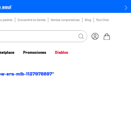
 aquí
tu pedido
Encuentra tu tienda
Ventas corporativas
Blog
Run Club
ketplace
Promociones
Diablos
ew-era-mlb-1127978897
"