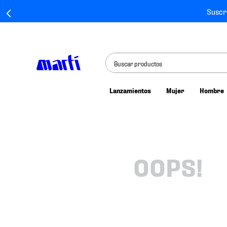
Suscr
Buscar productos
Lanzamientos
Mujer
Hombre
TÉRMINOS MÁS BUSCADOS
1
.
tenis mujer
2
.
tenis hombre
3
.
tenis
OOPS!
4
.
tenis futbol
5
.
jersey
6
.
mochila
7
.
chivas