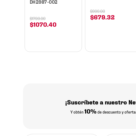
DH2987-002
$
999
.
00
$
679
.
32
$
1799
.
00
$
1070
.
40
¡Suscríbete a nuestro Ne
10%
Y obtén
de descuento y oferta