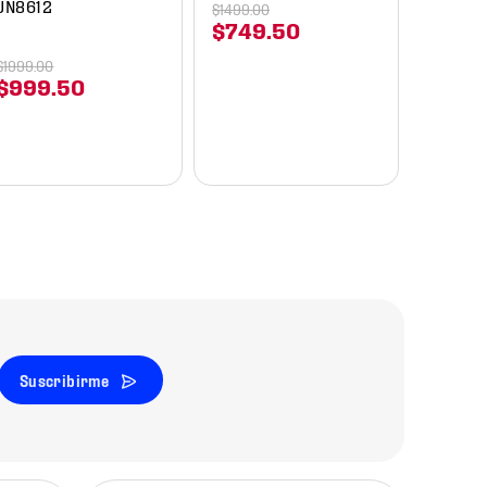
JN8612
$
1499
.
00
$
749
.
50
$
1999
.
00
$
999
.
50
Suscribirme