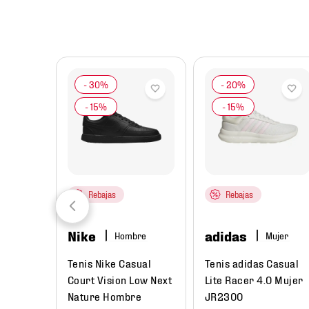
8
.
mochilas
9
.
tenis niño
10
.
tenis nike
Rebajas
Rebajas
Nike
adidas
Hombre
Mujer
das
Tenis Nike Casual
Tenis adidas Casual
Unisex
Court Vision Low Next
Lite Racer 4.0 Mujer
Nature Hombre
JR2300