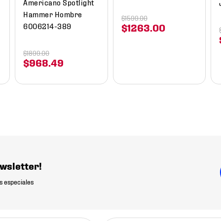
Americano Spotlight
Hammer Hombre
$
1599
.
00
6006214-389
$
1263
.
00
$
1899
.
00
$
968
.
49
wsletter!
s especiales