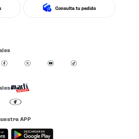
s
Consulta tu pedido
ales
ales
nuestra APP