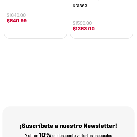
KC1362
$
1649
.
00
$
840
.
99
$
1599
.
00
$
1263
.
00
¡Suscríbete a nuestro Newsletter!
10%
Y obtén
de descuento y ofertas especiales