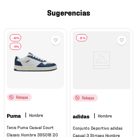
7
.
chivas
Sugerencias
8
.
mochilas
9
.
tenis niño
10
.
tenis nike
-
21 %
Rebajas
Rebajas
Puma
Hombre
adidas
Hombre
Tenis Puma Casual Court
Conjunto Deportivo adidas
Classic Hombre 395018 20
Casual 3 Stripes Hombre