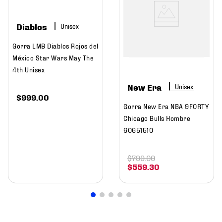
Diablos
Gorra LMB Diablos Rojos del
México Star Wars May The
4th Unisex
New Era
$
999
.
00
Gorra New Era NBA 9FORTY
Chicago Bulls Hombre
60651510
$
799
.
00
$
559
.
30