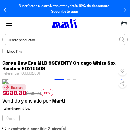
Suscríbete a nuestro Newsletter y obtén
10% de descuento.
Suscríbete aquí
Buscar productos
TÉRMINOS MÁS
Gorra New Era MLB 9SEVENTY Chicago White Sox
BUSCADOS
Hombre 60715508
1
.
tenis mujer
Referencia
:
1099902001
2
.
tenis hombre
Rebajas
$
629
.
30
3
.
tenis
$
899
.
00
-30%
Vendido y enviado por
4
.
tenis futbol
5
.
jersey
Única
6
.
mochila
Inventario disponible: 3 pieza(s).