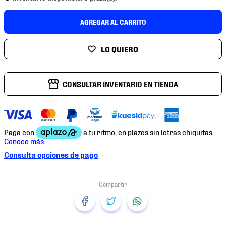
7
.
mochilas
AGREGAR AL CARRITO
8
.
chivas
9
.
tenis niño
10
.
tenis nike
CONSULTAR INVENTARIO EN TIENDA
Consulta opciones de pago