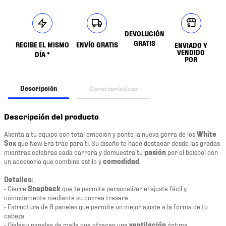
DEVOLUCIÓN
GRATIS
RECIBE EL MISMO
ENVÍO GRATIS
ENVIADO Y
VENDIDO
DÍA *
POR
Descripción
Características
Descripción del producto
Alienta a tu equipo con total emoción y ponte la nueva gorra de los
White
Sox
que New Era trae para ti. Su diseño te hace destacar desde las gradas
mientras celebras cada carrera y demuestra tu
pasión
por el beisbol con
un accesorio que combina estilo y
comodidad
.
Detalles:
• Cierre
Snapback
que te permite personalizar el ajuste fácil y
cómodamente mediante su correa trasera.
• Estructura de 6 paneles que permite un mejor ajuste a la forma de tu
cabeza.
• Ojales y paneles de malla que ofrecen una
ventilación
óptima.