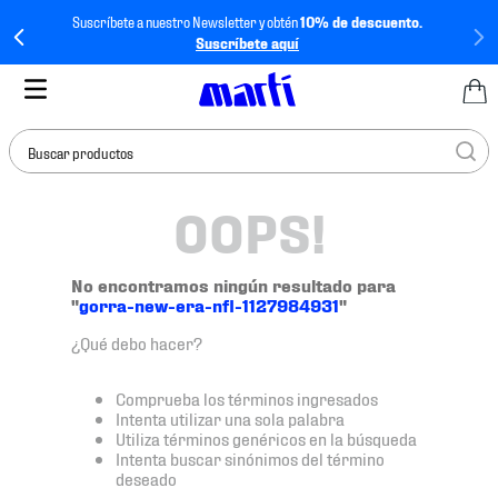
Suscríbete a nuestro Newsletter y obtén
10% de descuento.
Suscríbete aquí
Buscar productos
OOPS!
TÉRMINOS MÁS
BUSCADOS
1
.
tenis mujer
No encontramos ningún resultado para
"
gorra-new-era-nfl-1127984931
"
2
.
tenis hombre
¿Qué debo hacer?
3
.
tenis
4
.
tenis futbol
Comprueba los términos ingresados
Intenta utilizar una sola palabra
5
.
mochila
Utiliza términos genéricos en la búsqueda
Intenta buscar sinónimos del término
6
.
jersey
deseado