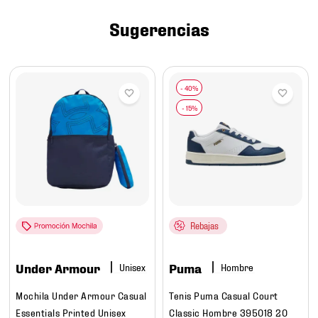
7
.
mochilas
Sugerencias
8
.
tenis niño
9
.
chivas
10
.
tenis nike
Rebajas
Under Armour
Puma
Hombre
Mochila Under Armour Casual
Tenis Puma Casual Court
Essentials Printed Unisex
Classic Hombre 395018 20