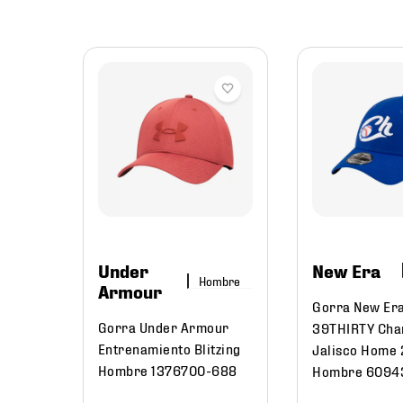
A
lls
Under
New Era
Hombre
Armour
Gorra New Er
Gorra Under Armour
39THIRTY Cha
Entrenamiento Blitzing
Jalisco Home
Hombre 1376700-688
Hombre 6094