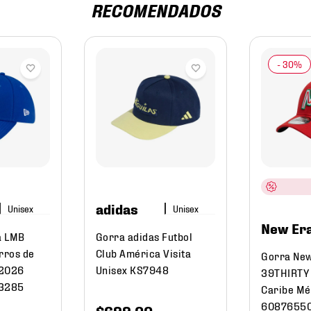
RECOMENDADOS
adidas
New Er
a LMB
Gorra adidas Futbol
rros de
Club América Visita
Gorra New
 2026
Unisex KS7948
39THIRTY 
3285
Caribe M
6087655
$
699
.
00