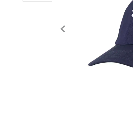
8
.
chivas
9
.
tenis niño
10
.
tenis nike