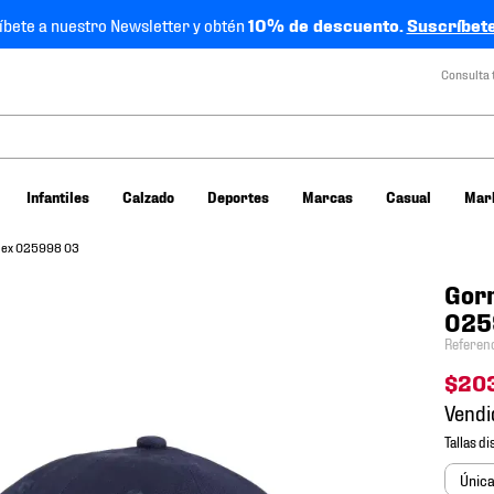
íbete a nuestro Newsletter y obtén
10% de descuento.
Suscríbete
Consulta 
Infantiles
Calzado
Deportes
Marcas
Casual
Mar
isex 025998 03
Gorr
025
Referen
$
20
Vendi
Únic