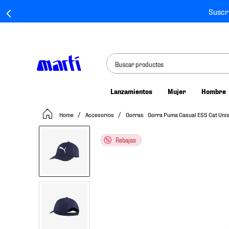
Suscr
Buscar productos
Lanzamientos
Mujer
Hombre
TÉRMINOS MÁS BUSCADOS
Accesorios
Gorras
Gorra Puma Casual ESS Cat Un
1
.
tenis mujer
2
.
tenis hombre
Rebajas
3
.
tenis
4
.
tenis futbol
5
.
mochila
6
.
jersey
7
.
mochilas