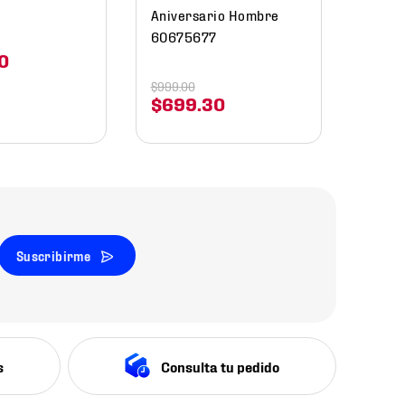
Aniversario Hombre
60675677
0
$
999
.
00
$
699
.
30
Suscribirme
s
Consulta tu pedido