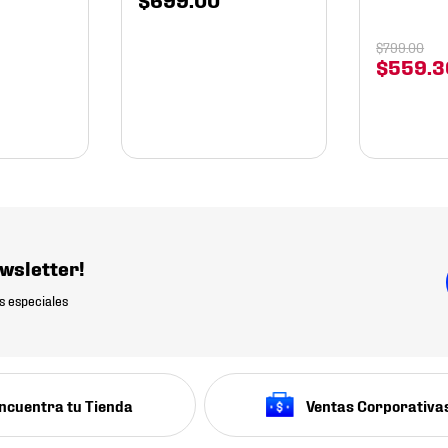
$
799
.
00
$
559
.
3
wsletter!
s especiales
ncuentra tu Tienda
Ventas Corporativa