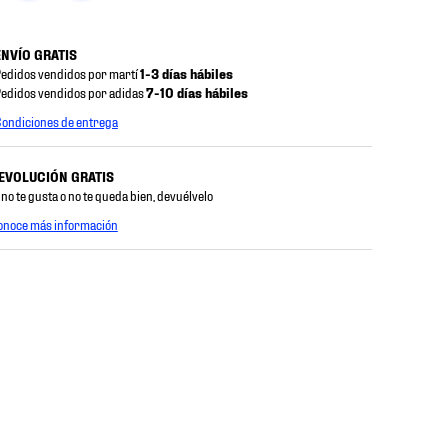
ENVÍO GRATIS
edidos vendidos por martí
1-3 días hábiles
edidos vendidos por adidas
7-10 días hábiles
ondiciones de entrega
EVOLUCIÓN GRATIS
 no te gusta o no te queda bien, devuélvelo
onoce más información