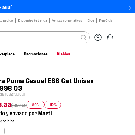
 aquí
tu pedido
Encuentra tu tienda
Ventas corporativas
Blog
Run Club
ketplace
Promociones
Diablos
a Puma Casual ESS Cat Unisex
998 03
cia
:
1082790001
3
.
32
-20%
-15%
$
299
.
00
do y enviado por
a