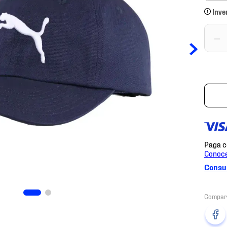
Inve
－
Consul