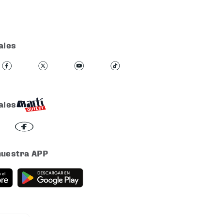
ales
ales
nuestra APP