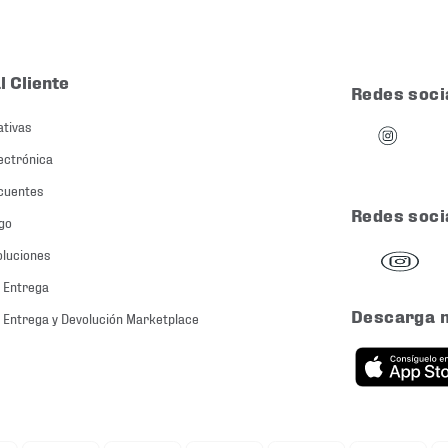
l Cliente
Redes soci
ativas
ectrónica
cuentes
Redes soci
go
oluciones
 Entrega
Descarga 
 Entrega y Devolución Marketplace