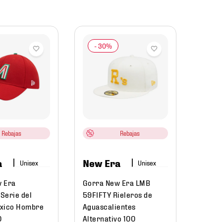
New
Gorra
9FIFTY
Méxic
Unise
Rebajas
Rebajas
$
899
.
0
a
New Era
$
62
 Era
Gorra New Era LMB
Serie del
59FIFTY Rieleros de
éxico Hombre
Aguascalientes
0
Alternativo 100