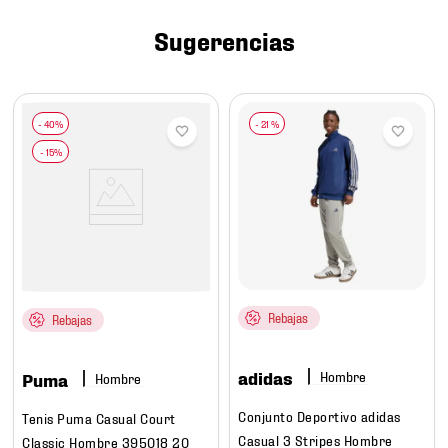
7
.
mochilas
Sugerencias
8
.
chivas
9
.
tenis niño
10
.
tenis nike
-
21 %
Rebajas
Rebajas
adidas
Hombre
Puma
Hombre
Conjunto Deportivo adidas
Tenis Puma Casual Court
Casual 3 Stripes Hombre
Classic Hombre 395018 20