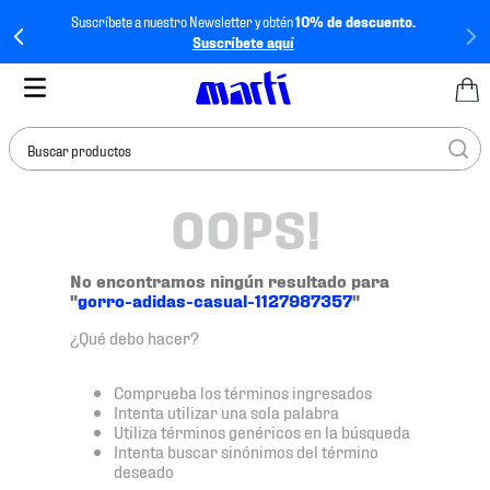
Suscríbete a nuestro Newsletter y obtén
10% de descuento.
Suscríbete aquí
Buscar productos
OOPS!
TÉRMINOS MÁS
BUSCADOS
1
.
tenis mujer
No encontramos ningún resultado para
"
gorro-adidas-casual-1127987357
"
2
.
tenis hombre
¿Qué debo hacer?
3
.
tenis
4
.
tenis futbol
Comprueba los términos ingresados
Intenta utilizar una sola palabra
5
.
mochila
Utiliza términos genéricos en la búsqueda
Intenta buscar sinónimos del término
6
.
jersey
deseado