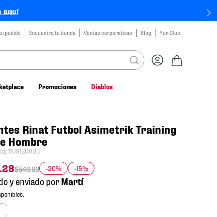
 aquí
tu pedido
Encuentra tu tienda
Ventas corporativas
Blog
Run Club
ketplace
Promociones
Diablos
tes Rinat Futbol Asimetrik Training
ne Hombre
cia
:
1109120003
.
28
-20%
-15%
$
546
.
00
do y enviado por