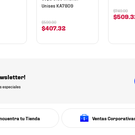
Unises KA7809
$
749
.
00
$
509
.
3
$
599
.
00
$
407
.
32
wsletter!
s especiales
ncuentra tu Tienda
Ventas Corporativa