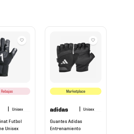
RDX
SPO
Guant
Entre
Unise
Rebajas
Marketplace
$
69
adidas
inat Futbol
Guantes Adidas
e Unisex
Entrenamiento