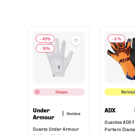
-
9 %
ts Box
Rebajas
Marketp
Under
ADX
Hombre
Armour
Guantes ADX F
Guante Under Armour
Portero Diamo