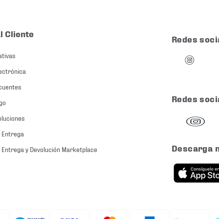
l Cliente
Redes soci
ativas
ectrónica
cuentes
Redes soci
go
oluciones
 Entrega
Descarga 
 Entrega y Devolución Marketplace