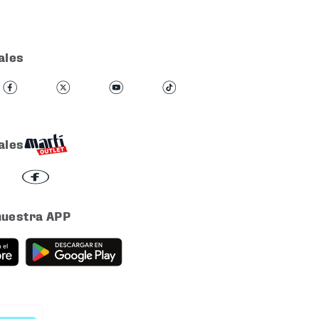
ales
ales
nuestra APP