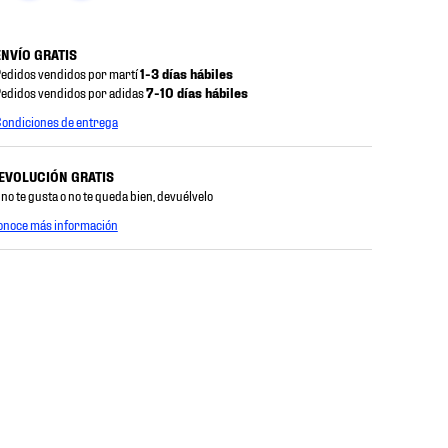
ENVÍO GRATIS
edidos vendidos por martí
1-3 días hábiles
edidos vendidos por adidas
7-10 días hábiles
ondiciones de entrega
EVOLUCIÓN GRATIS
 no te gusta o no te queda bien, devuélvelo
onoce más información