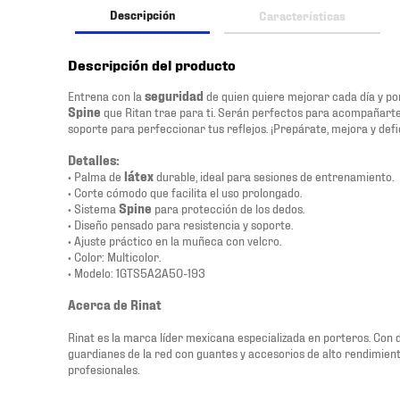
Descripción
Características
Descripción del producto
Entrena con la
seguridad
de quien quiere mejorar cada día y po
Spine
que Ritan trae para ti. Serán perfectos para acompañarte
soporte para perfeccionar tus reflejos. ¡Prepárate, mejora y def
Detalles:
• Palma de
látex
durable, ideal para sesiones de entrenamiento.
• Corte cómodo que facilita el uso prolongado.
• Sistema
Spine
para protección de los dedos.
• Diseño pensado para resistencia y soporte.
• Ajuste práctico en la muñeca con velcro.
• Color: Multicolor.
• Modelo: 1GTS5A2A50-193
Acerca de Rinat
Rinat es la marca líder mexicana especializada en porteros. Con 
guardianes de la red con guantes y accesorios de alto rendimient
profesionales.