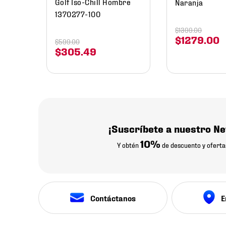
Golf Iso-Chill Hombre
Naranja
1370277-100
$
1399
.
00
$
1279
.
00
$
599
.
00
$
305
.
49
¡Suscríbete a nuestro Ne
10%
Y obtén
de descuento y oferta
Contáctanos
E