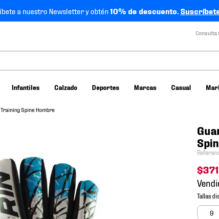
íbete a nuestro Newsletter y obtén
10% de descuento.
Suscríbete
Consulta 
Infantiles
Calzado
Deportes
Marcas
Casual
Mar
 Training Spine Hombre
Guan
Spi
Referen
$
371
Vendi
9