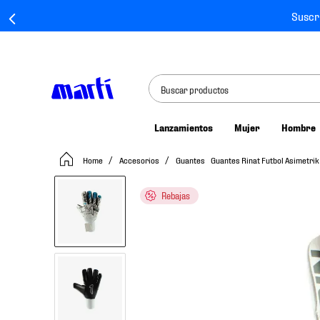
Suscr
Buscar productos
Lanzamientos
Mujer
Hombre
TÉRMINOS MÁS BUSCADOS
Accesorios
Guantes
Guantes Rinat Futbol Asimetrik
1
.
tenis mujer
2
.
tenis hombre
Rebajas
3
.
tenis
4
.
tenis futbol
5
.
jersey
6
.
mochila
7
.
mochilas