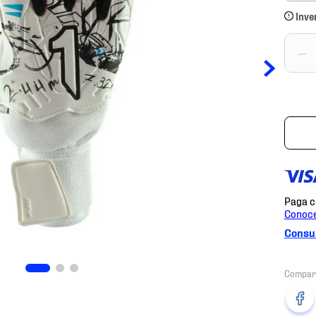
Inve
－
Consul