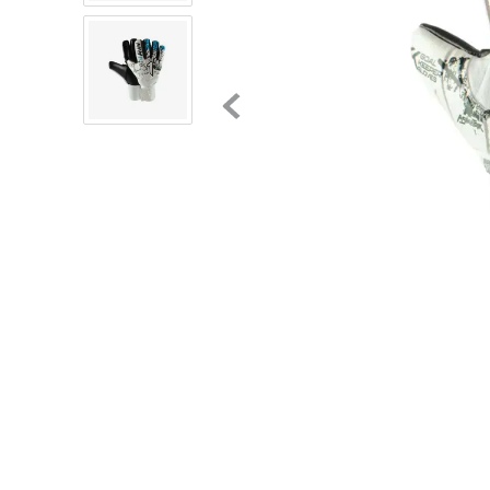
8
.
chivas
9
.
tenis niño
10
.
tenis nike