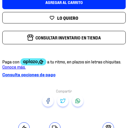
AGREGAR AL CARRITO
7
.
mochilas
8
.
chivas
9
.
tenis niño
10
.
tenis nike
CONSULTAR INVENTARIO EN TIENDA
Consulta opciones de pago