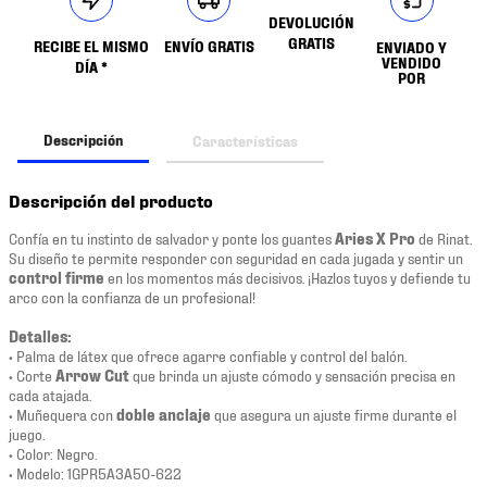
DEVOLUCIÓN
GRATIS
RECIBE EL MISMO
ENVÍO GRATIS
ENVIADO Y
VENDIDO
DÍA *
POR
Descripción
Características
Descripción del producto
Confía en tu instinto de salvador y ponte los guantes
Aries X Pro
de Rinat.
Su diseño te permite responder con seguridad en cada jugada y sentir un
control firme
en los momentos más decisivos. ¡Hazlos tuyos y defiende tu
arco con la confianza de un profesional!
Detalles:
• Palma de látex que ofrece agarre confiable y control del balón.
• Corte
Arrow Cut
que brinda un ajuste cómodo y sensación precisa en
cada atajada.
• Muñequera con
doble anclaje
que asegura un ajuste firme durante el
juego.
• Color: Negro.
• Modelo: 1GPR5A3A50-622