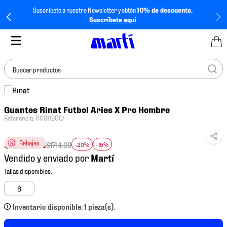
Suscríbete a nuestro Newsletter y obtén
10% de descuento.
Suscríbete aquí
Buscar productos
TÉRMINOS MÁS
Guantes Rinat Futbol Aries X Pro Hombre
BUSCADOS
Referencia
:
1109112001
1
.
tenis mujer
$
1165
.
52
Rebajas
2
.
tenis hombre
$
1714
.
00
-20%
-15%
Vendido y enviado por
3
.
tenis
4
.
tenis futbol
8
5
.
mochila
Inventario disponible: 1 pieza(s).
6
.
jersey