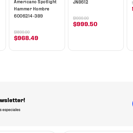
Americano Spotlight
JN8612
Hammer Hombre
6006214-389
$
1999
.
00
$
999
.
50
$
1899
.
00
$
968
.
49
wsletter!
s especiales