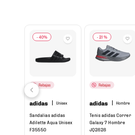
8
.
chivas
9
.
tenis niño
10
.
tenis nike
-
21 %
Rebajas
Rebajas
adidas
adidas
re
Hombre
ual
Sandalias adidas
Tenis adidas Correr
Low Next
Adilette Aqua Unisex
Galaxy 7 Hombre
e
F35550
JQ2626