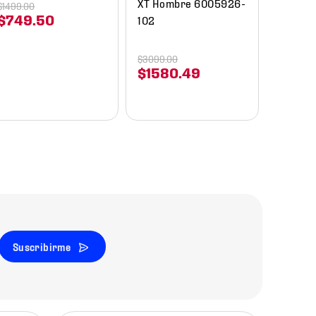
XT Hombre 6005926-
$
1499
.
00
$
749
.
50
102
$
3099
.
00
$
1580
.
49
Suscribirme