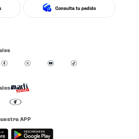
s
Consulta tu pedido
ales
ales
nuestra APP