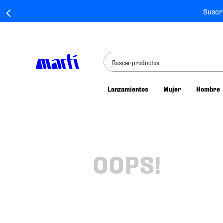
Suscr
Buscar productos
Lanzamientos
Mujer
Hombre
TÉRMINOS MÁS BUSCADOS
1
.
tenis mujer
2
.
tenis hombre
3
.
tenis
OOPS!
4
.
tenis futbol
5
.
jersey
6
.
mochila
7
.
mochilas