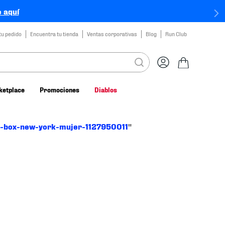
 aquí
tu pedido
Encuentra tu tienda
Ventas corporativas
Blog
Run Club
ketplace
Promociones
Diablos
e-box-new-york-mujer-1127950011
"