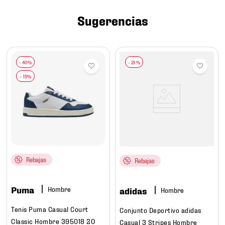
7
.
mochilas
Sugerencias
8
.
chivas
9
.
tenis niño
10
.
tenis nike
-
21 %
Rebajas
Rebajas
Puma
Hombre
adidas
Hombre
Tenis Puma Casual Court
Conjunto Deportivo adidas
Classic Hombre 395018 20
Casual 3 Stripes Hombre