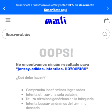
Suscríbete a nuestro Newsletter y obtén
10% de descuento.
Suscríbete aquí
Buscar productos
OOPS!
TÉRMINOS MÁS
BUSCADOS
1
.
tenis mujer
No encontramos ningún resultado para
"
jersey-adidas-infantiles-1127965189
"
2
.
tenis hombre
¿Qué debo hacer?
3
.
tenis
4
.
tenis futbol
Comprueba los términos ingresados
Intenta utilizar una sola palabra
5
.
jersey
Utiliza términos genéricos en la búsqueda
Intenta buscar sinónimos del término
6
.
mochila
deseado