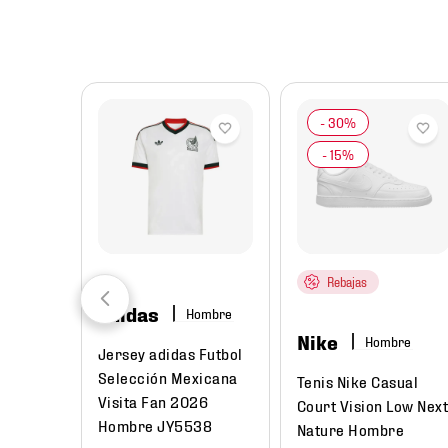
8
.
chivas
9
.
tenis niño
10
.
tenis nike
Rebajas
adidas
Hombre
Nike
Hombre
Jersey adidas Futbol
Selección Mexicana
Tenis Nike Casual
Visita Fan 2026
Court Vision Low Nex
Hombre JY5538
Nature Hombre