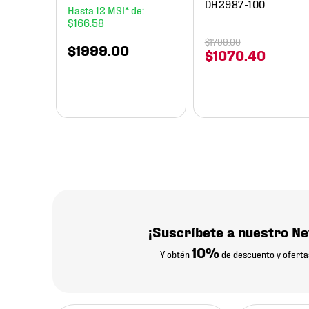
DH2987-100
12
$
166
.
58
$
1799
.
00
$
1999
.
00
$
1070
.
40
¡Suscríbete a nuestro Ne
10%
Y obtén
de descuento y oferta