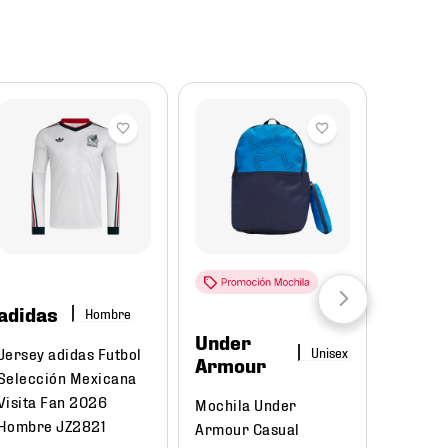
Reba
adidas
Hombre
Under
Puma
Jersey adidas Futbol
Armour
Selección Mexicana
Tenis P
Visita Fan 2026
Mochila Under
Court C
Hombre JZ2821
Armour Casual
395018