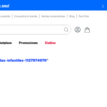
 aquí
tu pedido
Encuentra tu tienda
Ventas corporativas
Blog
Run Club
ketplace
Promociones
Diablos
das-infantiles-1127974676
"