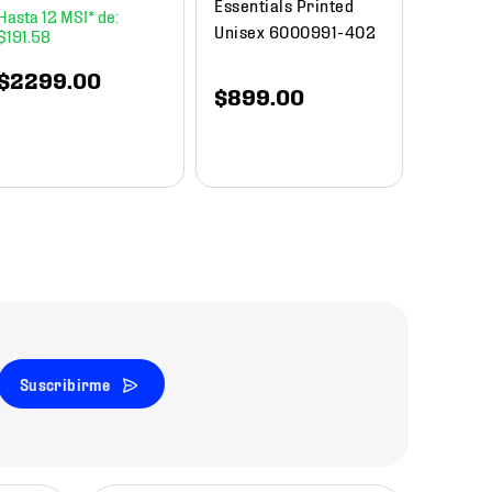
Essentials Printed
12
Unisex 6000991-402
$
191
.
58
$
1649
.
00
$
840
$
2299
.
00
$
899
.
00
Suscribirme