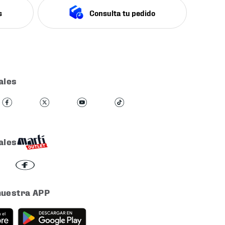
s
Consulta tu pedido
ales
ales
nuestra APP