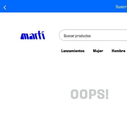
Suscr
Buscar productos
Lanzamientos
Mujer
Hombre
TÉRMINOS MÁS BUSCADOS
1
.
tenis mujer
2
.
tenis hombre
3
.
tenis
OOPS!
4
.
tenis futbol
5
.
mochila
6
.
jersey
7
.
mochilas