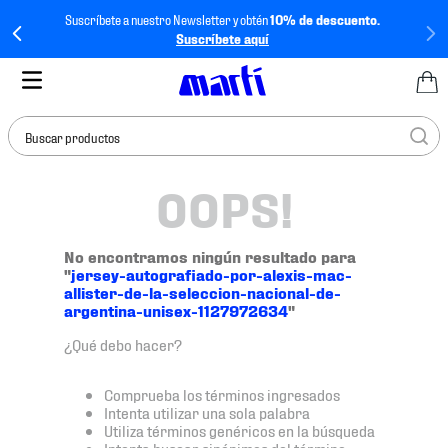
Suscríbete a nuestro Newsletter y obtén
10% de descuento.
Suscríbete aquí
Buscar productos
OOPS!
TÉRMINOS MÁS
BUSCADOS
1
.
tenis mujer
No encontramos ningún resultado para
"
jersey-autografiado-por-alexis-mac-
2
.
tenis hombre
allister-de-la-seleccion-nacional-de-
argentina-unisex-1127972634
"
3
.
tenis
¿Qué debo hacer?
4
.
tenis futbol
5
.
mochila
Comprueba los términos ingresados
Intenta utilizar una sola palabra
6
.
jersey
Utiliza términos genéricos en la búsqueda
Intenta buscar sinónimos del término