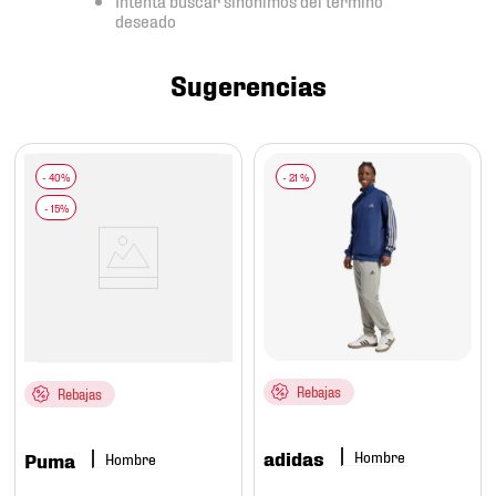
7
.
mochilas
deseado
8
.
chivas
Sugerencias
9
.
tenis niño
10
.
tenis nike
-
21 %
Rebajas
Rebajas
adidas
Hombre
Puma
Hombre