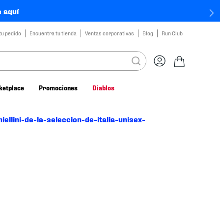
 aquí
tu pedido
Encuentra tu tienda
Ventas corporativas
Blog
Run Club
ketplace
Promociones
Diablos
ellini-de-la-seleccion-de-italia-unisex-