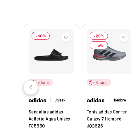
8
.
chivas
9
.
tenis niño
10
.
tenis nike
Rebajas
Rebajas
adidas
adidas
re
Hombre
ual
Sandalias adidas
Tenis adidas Correr
Low Next
Adilette Aqua Unisex
Galaxy 7 Hombre
e
F35550
JQ2626