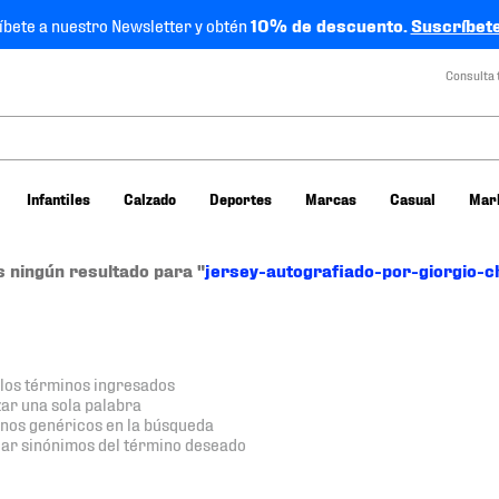
íbete a nuestro Newsletter y obtén
10% de descuento.
Suscríbete
Consulta 
Infantiles
Calzado
Deportes
Marcas
Casual
Mar
 ningún resultado para "
jersey-autografiado-por-giorgio-chi
os términos ingresados
izar una sola palabra
minos genéricos en la búsqueda
car sinónimos del término deseado