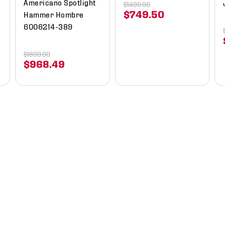
Americano Spotlight
$
1499
.
00
$
749
.
50
Hammer Hombre
6006214-389
$
1899
.
00
$
968
.
49