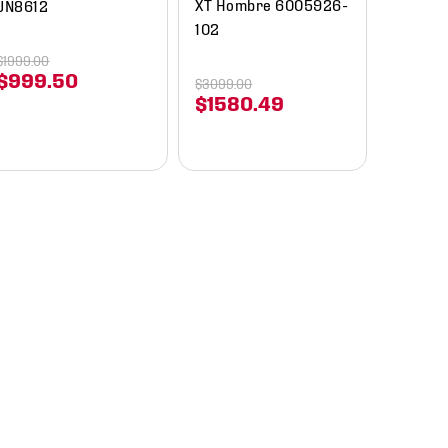
XT Hombre 6005926-
JN8612
102
$
1999
.
00
$
999
.
50
$
3099
.
00
$
1580
.
49