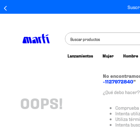
Suscr
Buscar productos
Lanzamientos
Mujer
Hombre
TÉRMINOS MÁS BUSCADOS
1
.
tenis mujer
No encontramos
-1127972840
"
2
.
tenis hombre
¿Qué debo hacer?
3
.
tenis
OOPS!
4
.
tenis futbol
Comprueba l
Intenta util
5
.
mochila
Utiliza tér
Intenta bus
6
.
jersey
7
.
mochilas