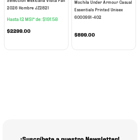
Mochila Under Armour Casual
2026 Hombre JZ2821
Essentials Printed Unisex
6000991-402
12
$
191
.
58
$
2299
.
00
$
899
.
00
¡Suscríbete a nuestro Newsletter!