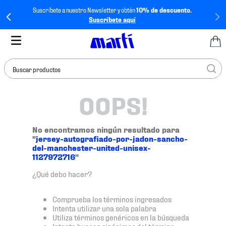
Suscríbete a nuestro Newsletter y obtén
10% de descuento.
Suscríbete aquí
Buscar productos
OOPS!
TÉRMINOS MÁS
BUSCADOS
1
.
tenis mujer
No encontramos ningún resultado para
"
jersey-autografiado-por-jadon-sancho-
2
.
tenis hombre
del-manchester-united-unisex-
1127972716
"
3
.
tenis
¿Qué debo hacer?
4
.
tenis futbol
5
.
jersey
Comprueba los términos ingresados
Intenta utilizar una sola palabra
6
.
mochila
Utiliza términos genéricos en la búsqueda
Intenta buscar sinónimos del término