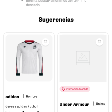
7
.
mochilas
deseado
8
.
chivas
Sugerencias
9
.
tenis niño
10
.
tenis nike
adidas
Hombre
Under Armour
Jersey adidas Futbol
Selección Mexicana Visita Fan