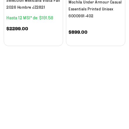
Mochila Under Armour Casual
2026 Hombre JZ2821
Essentials Printed Unisex
6000991-402
12
$
191
.
58
$
2299
.
00
$
899
.
00