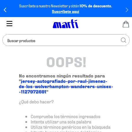
Suscríbete a nuestro Newsletter y obtén
10% de descuento.
Suscríbete aquí
Buscar productos
OOPS!
TÉRMINOS MÁS
BUSCADOS
1
.
tenis mujer
No encontramos ningún resultado para
"
jersey-autografiado-por-raul-jimenez-
2
.
tenis hombre
de-los-wolverhampton-wanderers-unisex-
-1127972691
"
3
.
tenis
¿Qué debo hacer?
4
.
tenis futbol
5
.
jersey
Comprueba los términos ingresados
Intenta utilizar una sola palabra
6
.
mochila
Utiliza términos genéricos en la búsqueda
Intenta buscar sinónimos del término