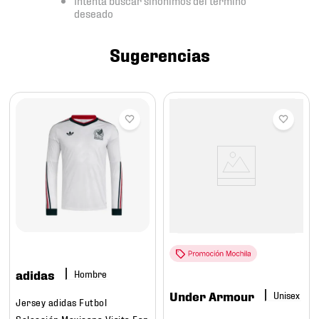
7
.
mochilas
deseado
8
.
chivas
Sugerencias
9
.
tenis niño
10
.
tenis nike
adidas
Hombre
Under Armour
Jersey adidas Futbol
Selección Mexicana Visita Fan