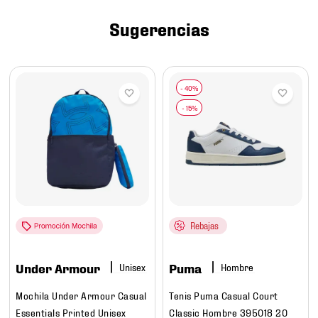
7
.
chivas
Sugerencias
8
.
mochilas
9
.
tenis niño
10
.
tenis nike
Rebajas
Under Armour
Puma
Hombre
Mochila Under Armour Casual
Tenis Puma Casual Court
Essentials Printed Unisex
Classic Hombre 395018 20