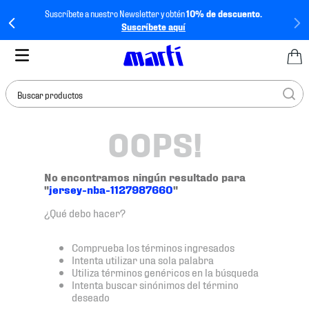
Suscríbete a nuestro Newsletter y obtén
10% de descuento.
Suscríbete aquí
Buscar productos
OOPS!
TÉRMINOS MÁS
BUSCADOS
1
.
tenis mujer
No encontramos ningún resultado para
"
jersey-nba-1127987660
"
2
.
tenis hombre
¿Qué debo hacer?
3
.
tenis
4
.
tenis futbol
Comprueba los términos ingresados
Intenta utilizar una sola palabra
5
.
jersey
Utiliza términos genéricos en la búsqueda
Intenta buscar sinónimos del término
6
.
mochila
deseado