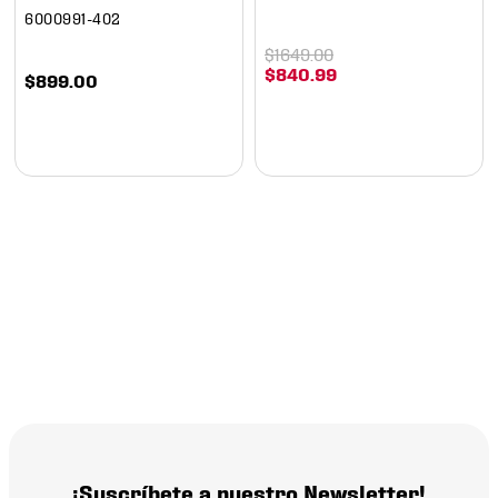
6000991-402
$
1649
.
00
$
840
.
99
$
899
.
00
¡Suscríbete a nuestro Newsletter!