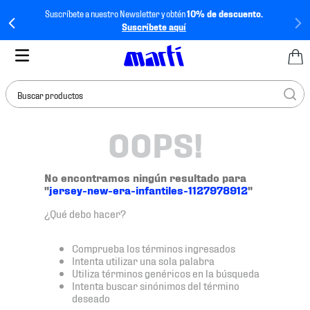
Suscríbete a nuestro Newsletter y obtén
10% de descuento.
Suscríbete aquí
Buscar productos
OOPS!
TÉRMINOS MÁS
BUSCADOS
1
.
tenis mujer
No encontramos ningún resultado para
"
jersey-new-era-infantiles-1127978912
"
2
.
tenis hombre
¿Qué debo hacer?
3
.
tenis
4
.
tenis futbol
Comprueba los términos ingresados
Intenta utilizar una sola palabra
5
.
mochila
Utiliza términos genéricos en la búsqueda
Intenta buscar sinónimos del término
6
.
jersey
deseado