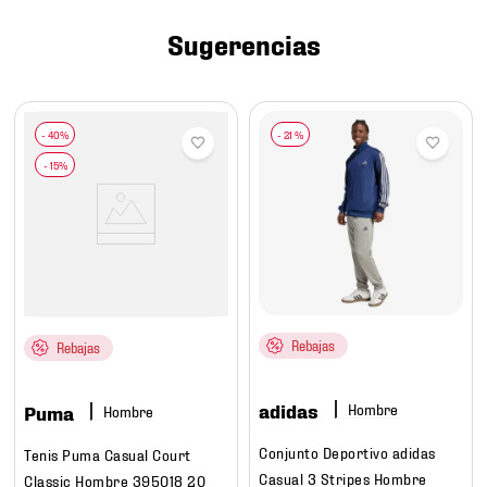
7
.
mochilas
Sugerencias
8
.
chivas
9
.
tenis niño
10
.
tenis nike
-
21 %
Rebajas
Rebajas
adidas
Hombre
Puma
Hombre
Conjunto Deportivo adidas
Tenis Puma Casual Court
Casual 3 Stripes Hombre
Classic Hombre 395018 20