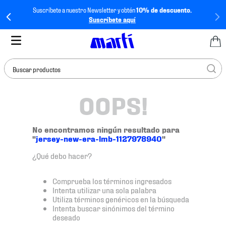
Suscríbete a nuestro Newsletter y obtén
10% de descuento.
Suscríbete aquí
Buscar productos
OOPS!
TÉRMINOS MÁS
BUSCADOS
1
.
tenis mujer
No encontramos ningún resultado para
"
jersey-new-era-lmb-1127978940
"
2
.
tenis hombre
¿Qué debo hacer?
3
.
tenis
4
.
tenis futbol
Comprueba los términos ingresados
Intenta utilizar una sola palabra
5
.
jersey
Utiliza términos genéricos en la búsqueda
Intenta buscar sinónimos del término
6
.
mochila
deseado