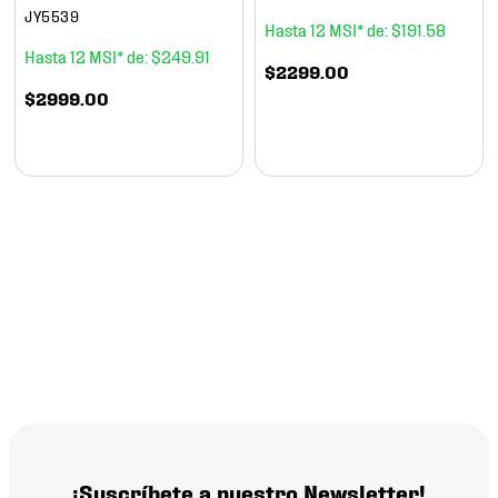
JY5539
12
$
191
.
58
12
$
249
.
91
$
2299
.
00
$
2999
.
00
¡Suscríbete a nuestro Newsletter!