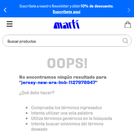
Suscríbete a nuestro Newsletter y obtén
10% de descuento.
Suscríbete aquí
Buscar productos
OOPS!
TÉRMINOS MÁS
BUSCADOS
1
.
tenis mujer
No encontramos ningún resultado para
"
jersey-new-era-lmb-1127978947
"
2
.
tenis hombre
¿Qué debo hacer?
3
.
tenis
4
.
tenis futbol
Comprueba los términos ingresados
Intenta utilizar una sola palabra
5
.
jersey
Utiliza términos genéricos en la búsqueda
Intenta buscar sinónimos del término
6
.
mochila
deseado