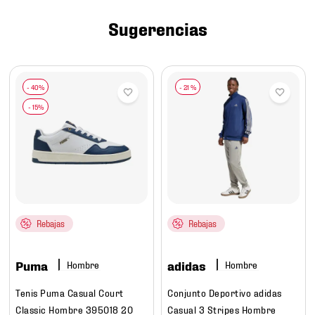
7
.
mochilas
Sugerencias
8
.
chivas
9
.
tenis niño
10
.
tenis nike
-
21 %
Rebajas
Rebajas
Puma
adidas
Hombre
Hombre
Tenis Puma Casual Court
Conjunto Deportivo adidas
Classic Hombre 395018 20
Casual 3 Stripes Hombre