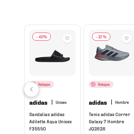
8
.
chivas
9
.
tenis niño
10
.
tenis nike
-
21 %
Rebajas
Rebajas
adidas
adidas
re
Hombre
ual
Sandalias adidas
Tenis adidas Correr
Low Next
Adilette Aqua Unisex
Galaxy 7 Hombre
e
F35550
JQ2626