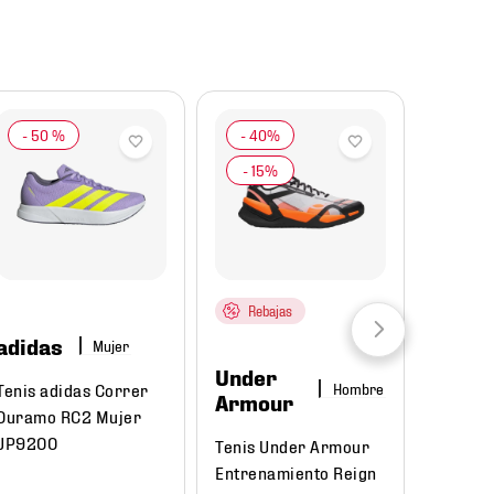
-
50 %
Rebajas
adidas
Mujer
Under
Tenis adidas Correr
Hombre
Armour
Duramo RC2 Mujer
JP9200
Tenis Under Armour
Entrenamiento Reign