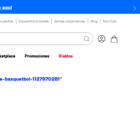
 aquí
tu pedido
Encuentra tu tienda
Ventas corporativas
Blog
Run Club
ketplace
Promociones
Diablos
ke-basquetbol-1127970281
"