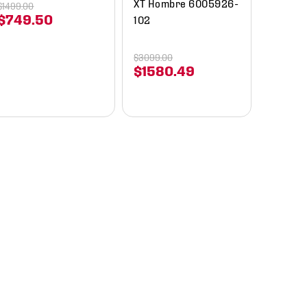
XT Hombre 6005926-
$
1499
.
00
$
749
.
50
102
$
3099
.
00
$
1580
.
49