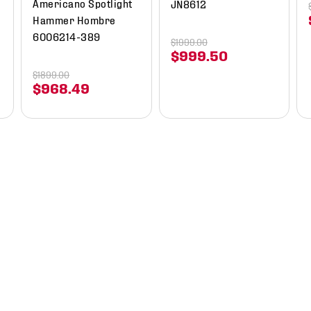
Americano Spotlight
JN8612
Hammer Hombre
6006214-389
$
1999
.
00
$
999
.
50
$
1899
.
00
$
968
.
49