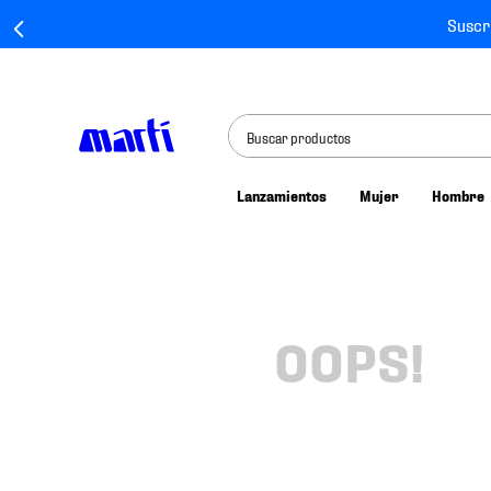
Suscr
Buscar productos
Lanzamientos
Mujer
Hombre
TÉRMINOS MÁS BUSCADOS
1
.
tenis mujer
2
.
tenis hombre
3
.
tenis
OOPS!
4
.
tenis futbol
5
.
jersey
6
.
mochila
7
.
mochilas