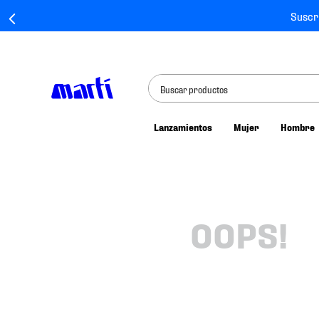
Suscr
Buscar productos
Lanzamientos
Mujer
Hombre
TÉRMINOS MÁS BUSCADOS
1
.
tenis mujer
2
.
tenis hombre
3
.
tenis
OOPS!
4
.
jersey
5
.
tenis futbol
6
.
mochila
7
.
chivas