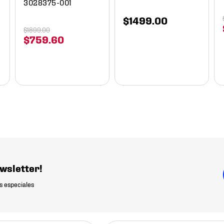
3028375-001
$
1499
.
00
$
1899
.
00
$
759
.
60
wsletter!
s especiales