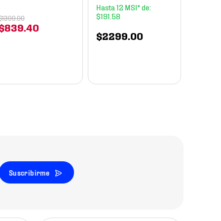
Essenti
12
Unisex
$
191
.
58
$
1399
.
00
$
839
.
40
$
2299
.
00
$
899
Suscribirme