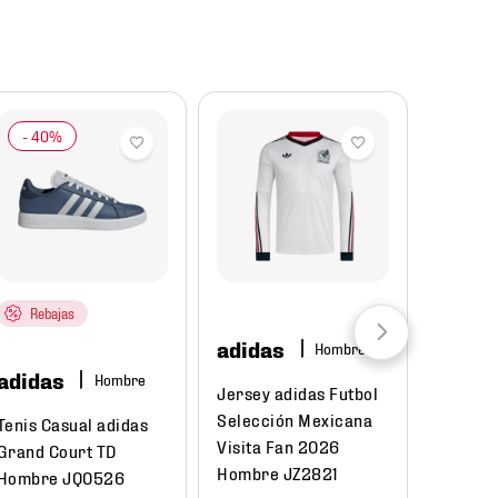
Rebajas
adidas
Hombre
adidas
Unde
Hombre
Jersey adidas Futbol
Armo
Selección Mexicana
Tenis Casual adidas
Visita Fan 2026
Mochil
Grand Court TD
Hombre JZ2821
Armour
Hombre JQ0526