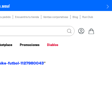
 aquí
tu pedido
Encuentra tu tienda
Ventas corporativas
Blog
Run Club
ketplace
Promociones
Diablos
nike-futbol-1127980043
"