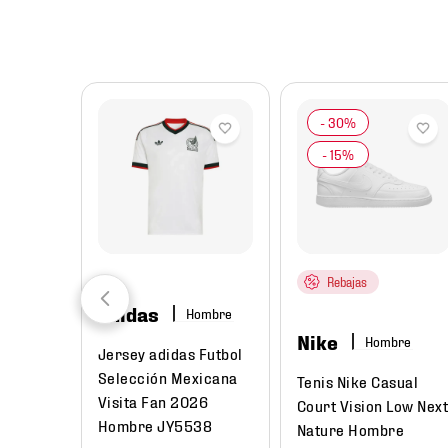
8
.
mochilas
9
.
tenis niño
10
.
tenis nike
Rebajas
adidas
Hombre
Nike
Hombre
Jersey adidas Futbol
Selección Mexicana
Tenis Nike Casual
Visita Fan 2026
Court Vision Low Nex
Hombre JY5538
Nature Hombre