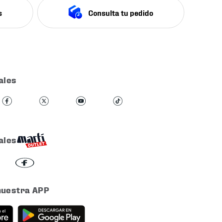
s
Consulta tu pedido
ales
ales
nuestra APP