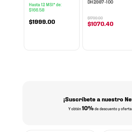
DH2987-100
12
$
166
.
58
$
1799
.
00
$
1999
.
00
$
1070
.
40
¡Suscríbete a nuestro Ne
10%
Y obtén
de descuento y oferta