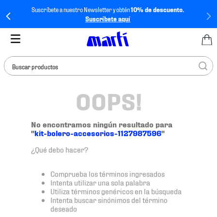
Suscríbete a nuestro Newsletter y obtén
10% de descuento.
Suscríbete aquí
Buscar productos
OOPS!
TÉRMINOS MÁS
BUSCADOS
1
.
tenis mujer
No encontramos ningún resultado para
"
kit-bolero-accesorios-1127987596
"
2
.
tenis hombre
¿Qué debo hacer?
3
.
tenis
4
.
tenis futbol
Comprueba los términos ingresados
Intenta utilizar una sola palabra
5
.
jersey
Utiliza términos genéricos en la búsqueda
Intenta buscar sinónimos del término
6
.
mochila
deseado