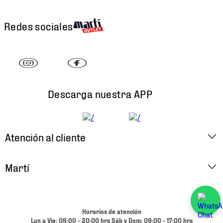
Redes sociales
Descarga nuestra APP
Atención al cliente
Factura Electrónica
Martí
Preguntas Frecuentes
Historia
Métodos de Pago
Ubica tu Tienda
Horarios de atención
Cambios y Devoluciones
Lun a Vie: 08:00 - 20:00 hrs Sáb y Dom: 09:00 - 17:00 hrs