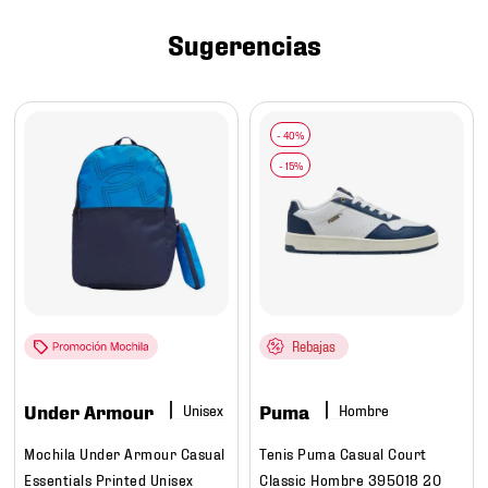
7
.
chivas
Sugerencias
8
.
mochilas
9
.
tenis niño
10
.
tenis nike
Rebajas
Under Armour
Puma
Hombre
Mochila Under Armour Casual
Tenis Puma Casual Court
Essentials Printed Unisex
Classic Hombre 395018 20