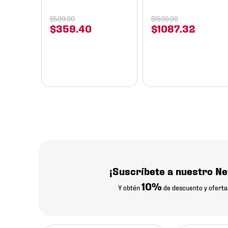
$
599
.
00
$
1599
.
00
$
359
.
40
$
1087
.
32
¡Suscríbete a nuestro Ne
10%
Y obtén
de descuento y oferta