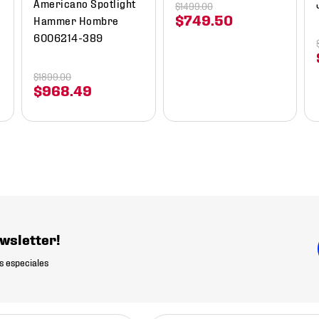
Americano Spotlight
$
1499
.
00
$
749
.
50
Hammer Hombre
6006214-389
$
1899
.
00
$
968
.
49
wsletter!
s especiales