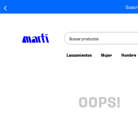
Suscr
Buscar productos
Lanzamientos
Mujer
Hombre
TÉRMINOS MÁS BUSCADOS
1
.
tenis mujer
2
.
tenis hombre
3
.
tenis
OOPS!
4
.
tenis futbol
5
.
mochila
6
.
jersey
7
.
mochilas