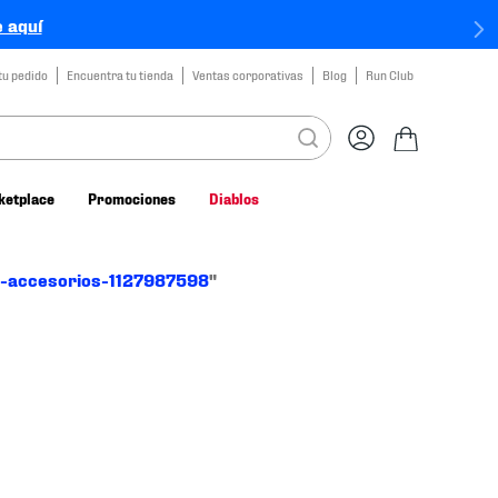
 aquí
tu pedido
Encuentra tu tienda
Ventas corporativas
Blog
Run Club
ketplace
Promociones
Diablos
o-accesorios-1127987598
"