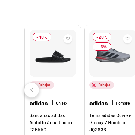
8
.
chivas
9
.
tenis niño
10
.
tenis nike
Rebajas
Rebajas
adidas
adidas
re
Hombre
ual
Sandalias adidas
Tenis adidas Correr
Low Next
Adilette Aqua Unisex
Galaxy 7 Hombre
e
F35550
JQ2626