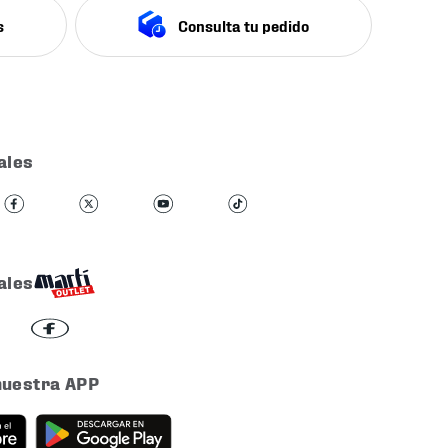
s
Consulta tu pedido
ales
ales
nuestra APP