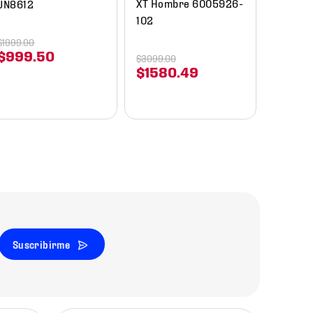
XT Hombre 6005926-
JN8612
102
$
1999
.
00
$
999
.
50
$
3099
.
00
$
1580
.
49
Suscribirme