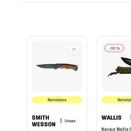
-
20 %
mpismo
Marketplace
Marketp
SMITH
WALLIS
WESSON
Navaja Wallis