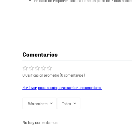
En caso de requerir factura tiene un plazo de 7 días hábiles
Comentarios
0 Calificación promedio
(0 comentarios)
Por favor, inicia sesión para escribir un comentario.
Más reciente
Todos
No hay comentarios.