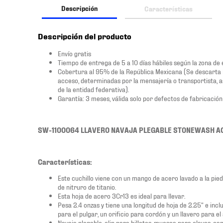
Descripción
Características
Descripción del producto
Envío gratis
Tiempo de entrega de 5 a 10 días hábiles según la zona de
Cobertura al 95% de la República Mexicana (Se descarta las 
acceso, determinadas por la mensajería o transportista, 
de la entidad federativa).
Garantía: 3 meses, válida solo por defectos de fabricación
SW-1100064 LLAVERO NAVAJA PLEGABLE STONEWASH A
Características:
Este cuchillo viene con un mango de acero lavado a la pie
de nitruro de titanio.
Esta hoja de acero 3Cr13 es ideal para llevar.
Pesa 2.4 onzas y tiene una longitud de hoja de 2.25" e incl
para el pulgar, un orificio para cordón y un llavero para el
Navaja plegable, clip para billetes, muesca para clavos, c