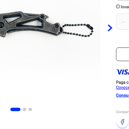
Inve
－
Consul