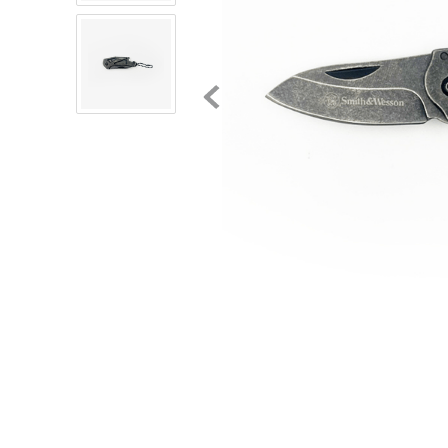
8
.
chivas
9
.
tenis niño
10
.
tenis nike