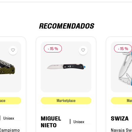
RECOMENDADOS
-
15 %
-
15 %
lace
Marketplace
Mar
MIGUEL
SWIZA
NIETO
 Campismo
Navaja Sw