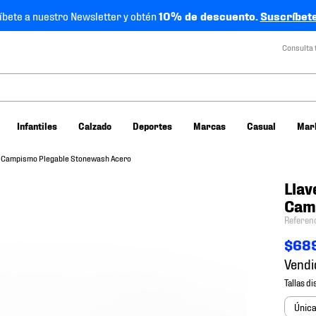
íbete a nuestro Newsletter y obtén
10% de descuento.
Suscríbete
Consulta 
Infantiles
Calzado
Deportes
Marcas
Casual
Mar
n Campismo Plegable Stonewash Acero
Llav
Cam
Referen
$
68
Vendi
Únic