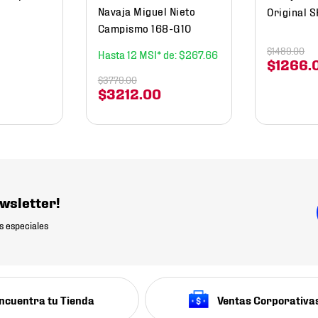
Navaja Miguel Nieto
Original 
Campismo 168-G10
$
1489
.
00
12
$
267
.
66
$
1266
.
$
3779
.
00
$
3212
.
00
wsletter!
s especiales
ncuentra tu Tienda
Ventas Corporativa