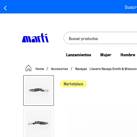
Suscr
Buscar productos
Lanzamientos
Mujer
Hombre
TÉRMINOS MÁS BUSCADOS
Accesorios
Navajas
Llavero Navaja Smith & Wesso
1
.
tenis mujer
2
.
tenis hombre
Marketplace
3
.
tenis
4
.
tenis futbol
5
.
jersey
6
.
mochila
7
.
mochilas