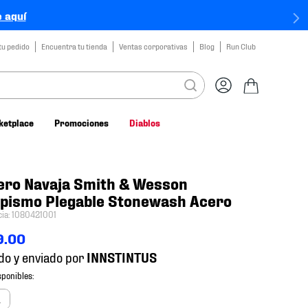
 aquí
tu pedido
Encuentra tu tienda
Ventas corporativas
Blog
Run Club
ketplace
Promociones
Diablos
ero Navaja Smith & Wesson
pismo Plegable Stonewash Acero
cia
:
1080421001
9
.
00
do y enviado por
a