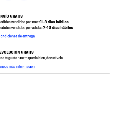
ENVÍO GRATIS
edidos vendidos por martí
1-3 días hábiles
edidos vendidos por adidas
7-10 días hábiles
ondiciones de entrega
EVOLUCIÓN GRATIS
 no te gusta o no te queda bien, devuélvelo
onoce más información