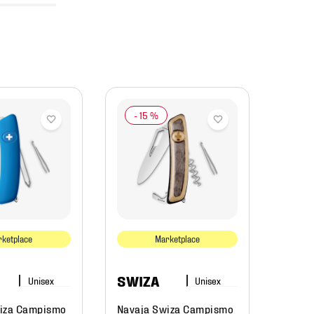
-
15 %
-
1
SWI
Navaj
Allbl
ketplace
Marketplace
$
3759
.
$
31
SWIZA
iza Campismo
Navaja Swiza Campismo