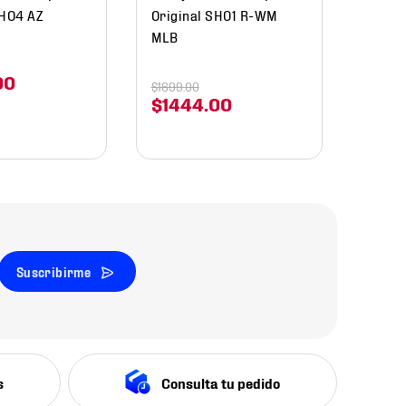
SH04 AZ
Original SH01 R-WM
MLB
00
$
1699
.
00
$
1444
.
00
Suscribirme
s
Consulta tu pedido