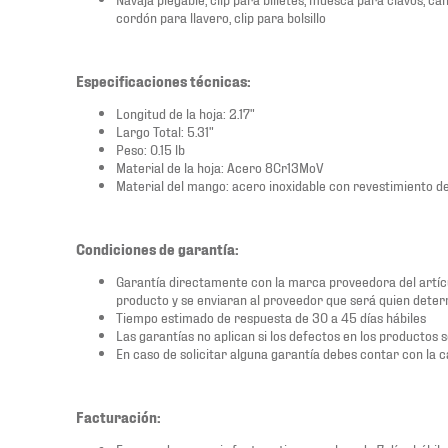
cordón para llavero, clip para bolsillo
Especificaciones técnicas:
Longitud de la hoja: 2.17"
Largo Total: 5.31"
Peso: 0.15 lb
Material de la hoja: Acero 8Cr13MoV
Material del mango: acero inoxidable con revestimiento de 
Condiciones de garantía:
Garantía directamente con la marca proveedora del artícu
producto y se enviaran al proveedor que será quien deter
Tiempo estimado de respuesta de 30 a 45 días hábiles
Las garantías no aplican si los defectos en los productos 
En caso de solicitar alguna garantía debes contar con la c
Facturación: