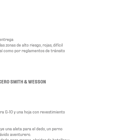
 entrega
zonas de alto riesgo, rojas, difícil
así como por reglamentos de tránsito
CERO SMITH & WESSON
dra G-10 y una hoja con revestimiento
uye una aleta para el dedo, un perno
 ávido aventurero.
andado para marco, abridor de botellas y