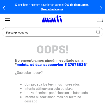
Suscríbete a nuestro Newsletter y obtén
10% de descuento.
Suscríbete aquí
Buscar productos
OOPS!
TÉRMINOS MÁS
BUSCADOS
1
.
tenis mujer
No encontramos ningún resultado para
"
maleta-adidas-accesorios-1127973836
"
2
.
tenis hombre
¿Qué debo hacer?
3
.
tenis
4
.
tenis futbol
Comprueba los términos ingresados
Intenta utilizar una sola palabra
5
.
jersey
Utiliza términos genéricos en la búsqueda
Intenta buscar sinónimos del término
6
.
mochila
deseado