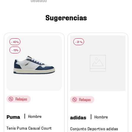
7
.
chivas
8
.
mochilas
Sugerencias
9
.
tenis niño
10
.
tenis nike
-
21 %
Rebajas
Rebajas
Puma
Hombre
adidas
Hombre
Tenis Puma Casual Court
Conjunto Deportivo adidas