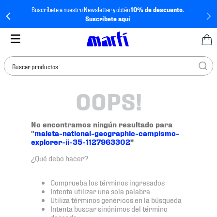
Suscríbete a nuestro Newsletter y obtén
10% de descuento.
Suscríbete aquí
Buscar productos
OOPS!
TÉRMINOS MÁS
BUSCADOS
1
.
tenis mujer
No encontramos ningún resultado para
"
maleta-national-geographic-campismo-
2
.
tenis hombre
explorer-ii-35-1127963302
"
3
.
tenis
¿Qué debo hacer?
4
.
tenis futbol
Comprueba los términos ingresados
5
.
jersey
Intenta utilizar una sola palabra
Utiliza términos genéricos en la búsqueda
6
.
mochila
Intenta buscar sinónimos del término
deseado