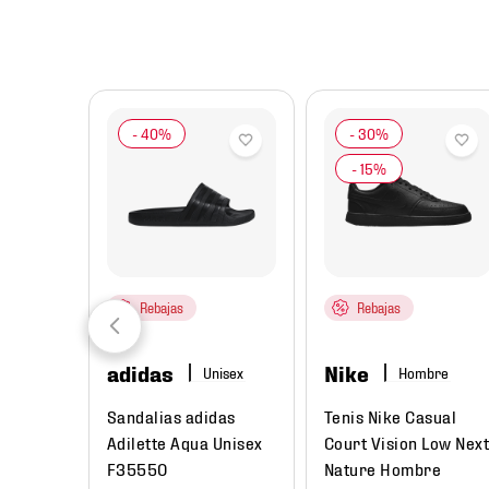
8
.
mochilas
9
.
tenis niño
10
.
tenis nike
Rebajas
Rebajas
adidas
Nike
ombre
Hombre
rtivo
Sandalias adidas
Tenis Nike Casual
 3
Adilette Aqua Unisex
Court Vision Low Next
re
F35550
Nature Hombre