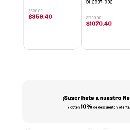
DH2987-002
$
599
.
00
$
359
.
40
$
1799
.
00
$
1070
.
40
¡Suscríbete a nuestro Ne
10%
Y obtén
de descuento y oferta