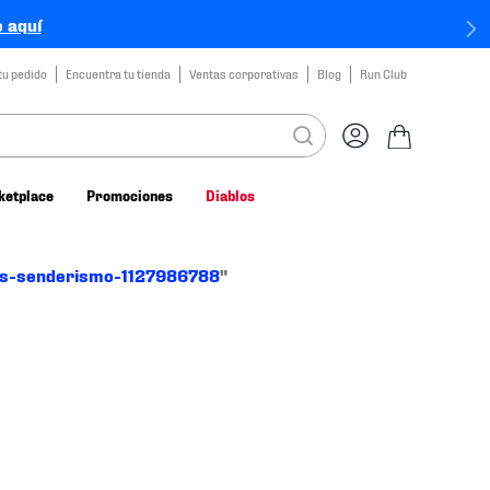
 aquí
tu pedido
Encuentra tu tienda
Ventas corporativas
Blog
Run Club
ketplace
Promociones
Diablos
as-senderismo-1127986788
"