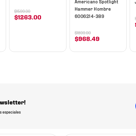
Americano Spotlight
Hammer Hombre
$
1599
.
00
6006214-389
$
1263
.
00
$
1899
.
00
$
968
.
49
wsletter!
s especiales