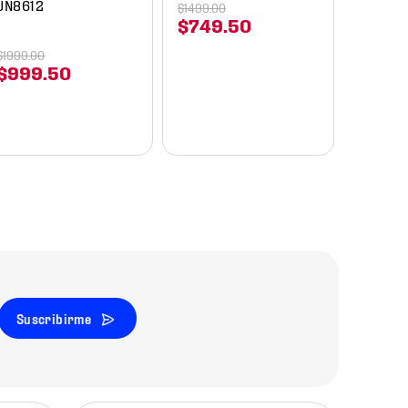
JN8612
$
1499
.
00
$
749
.
50
$
1999
.
00
$
999
.
50
Suscribirme