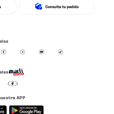
s
Consulta tu pedido
ales
ales
nuestra APP