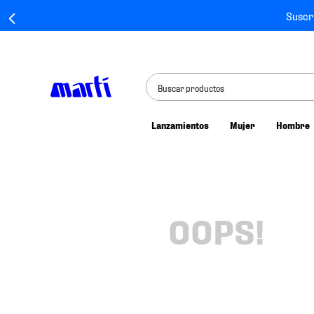
Suscr
Buscar productos
Lanzamientos
Mujer
Hombre
TÉRMINOS MÁS BUSCADOS
1
.
tenis mujer
2
.
tenis hombre
3
.
tenis
OOPS!
4
.
tenis futbol
5
.
jersey
6
.
mochila
7
.
chivas