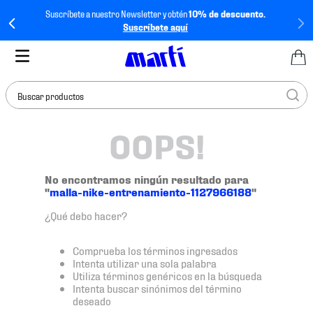
Suscríbete a nuestro Newsletter y obtén
10% de descuento.
Suscríbete aquí
Buscar productos
OOPS!
TÉRMINOS MÁS
BUSCADOS
1
.
tenis mujer
No encontramos ningún resultado para
"
malla-nike-entrenamiento-1127966188
"
2
.
tenis hombre
¿Qué debo hacer?
3
.
tenis
4
.
tenis futbol
Comprueba los términos ingresados
Intenta utilizar una sola palabra
5
.
jersey
Utiliza términos genéricos en la búsqueda
Intenta buscar sinónimos del término
6
.
mochila
deseado