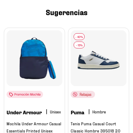
7
.
chivas
Sugerencias
8
.
mochilas
9
.
tenis niño
10
.
tenis nike
Rebajas
Under Armour
Puma
Hombre
Mochila Under Armour Casual
Tenis Puma Casual Court
Essentials Printed Unisex
Classic Hombre 395018 20