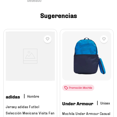
7
.
mochilas
8
.
chivas
Sugerencias
9
.
tenis niño
10
.
tenis nike
adidas
Hombre
Under Armour
Jersey adidas Futbol
Selección Mexicana Visita Fan
Mochila Under Armour Casual