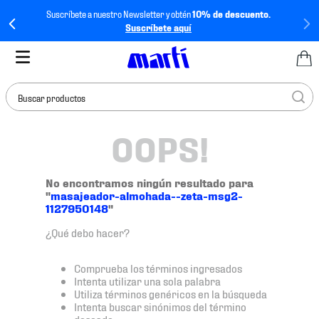
Suscríbete a nuestro Newsletter y obtén
10% de descuento.
Suscríbete aquí
Buscar productos
OOPS!
TÉRMINOS MÁS
BUSCADOS
1
.
tenis mujer
No encontramos ningún resultado para
"
masajeador-almohada--zeta-msg2-
2
.
tenis hombre
1127950148
"
3
.
tenis
¿Qué debo hacer?
4
.
tenis futbol
Comprueba los términos ingresados
5
.
jersey
Intenta utilizar una sola palabra
Utiliza términos genéricos en la búsqueda
6
.
mochila
Intenta buscar sinónimos del término
deseado